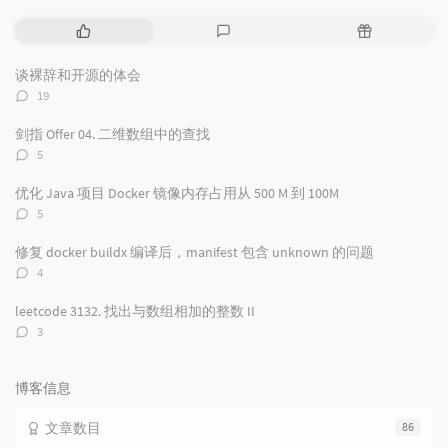
热
最
随
门
新
机
文
评
文
谈裸辞和开源的体会
章
论
章
评
19
论
数：
剑指 Offer 04. 二维数组中的查找
评
5
论
数：
优化 Java 项目 Docker 镜像内存占用从 500 M 到 100M
评
5
论
数：
修复 docker buildx 编译后，manifest 包含 unknown 的问题
评
4
论
数：
leetcode 3132. 找出与数组相加的整数 II
评
3
论
数：
博客信息
文章数目
86