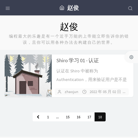
赵俊
赵俊
编程最大的乐趣是有一个近乎万能的上帝能立即告诉你的错
误，且你可以用各种办法去构建自己的世界。
Shiro 学习 01 - 认证
认证在 Shiro 中被称为
Authentication，用来验证用户是不是
拥有相应的身份，也可以理解...
zhaojun
2022 年 05 月 02 日
1 
1
...
15
16
17
18