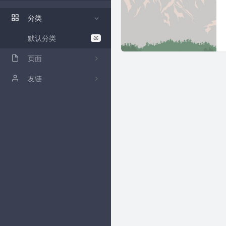
ZFile 演示站
分类
ZFile Github
默认分类
86
页面
关于
友链
github
卡拉云低代码工具
归档
时光机
留言板