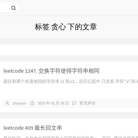
标签 贪心 下的文章
leetcode 1247. 交换字符使得字符串相同
题目有两个长度相同的字符串 s1 和 s2，且它们其中 只含有 字符 "x" 和 &.
zhaojun
2023 年 02 月 26 日
暂无评论
leetcode 409 最长回文串