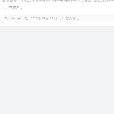
题目给定一个包含大写字母和小写字母的字符串 s ，返回 _通过这些字
_ 。在构造...
zhaojun
2023 年 02 月 05 日
暂无评论