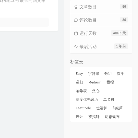
母构造成的 最长的回文串
15
海上日记
毛不易
文章数目
86
16
纯净无比
毛不易
评论数目
86
17
火花
毛不易
运行天数
4年99天
18
烟火成都
毛不易
19
毛不易和你说晚安 |《太阳月亮》
最后活动
1 年前
QQ音乐有声节目 / 毛不易
20
不染
毛不易
标签云
21
太阳月亮
毛不易
22
消愁
毛不易
Easy
字符串
数组
数学
递归
Medium
模拟
23
像我这样的人
毛不易
哈希表
贪心
24
牧马城市
毛不易
深度优先遍历
二叉树
25
借
毛不易
LeetCode
位运算
前缀和
26
东北民谣
毛不易
设计
双指针
动态规划
27
今日我离别
毛不易
28
烽火成书
毛不易 / 乱世王者