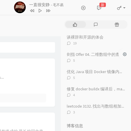
一直很安静
新
- 毛不易
1
红颜旧
毛不易
2
一直很安静
毛不易
热
最
随
3
舟
毛不易
门
新
机
文
评
文
谈裸辞和开源的体会
4
看得最远的地方
毛不易
章
论
章
评
19
5
黑月光
张碧晨 / 毛不易
论
数：
剑指 Offer 04. 二维数组中的查找
6
风吟诛仙
毛不易
评
5
7
爱情神话
论
毛不易
数：
优化 Java 项目 Docker 镜像内存占用从 500 M 到 100M
8
探心者
毛不易
评
..
5
论
9
无名的人
毛不易
数：
修复 docker buildx 编译后，manifest 包含 unknown 的问题
10
原来的温暖
毛不易
评
4
论
11
年岁
毛不易
数：
leetcode 3132. 找出与数组相加的整数 II
12
如梦所期
毛不易
评
3
论
13
于是没有洗头
毛不易
数：
博客信息
14
城市傍晚
毛不易