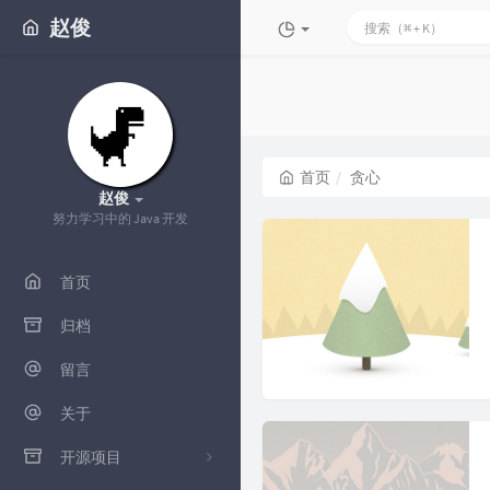
赵俊
首页
贪心
赵俊
努力学习中的 Java 开发
首页
归档
留言
关于
开源项目