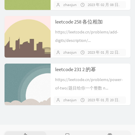
zhaojun
2023 年 02 月 08 日
暂
leetcode 258 各位相加
https://leetcode.cn/problems/add-
digits/description/...
zhaojun
2023 年 01 月 22 日
1 
leetcode 231 2 的幂
https://leetcode.cn/problems/power-
of-two/题目给你一个整数 n...
zhaojun
2023 年 01 月 20 日
暂
热
最
随