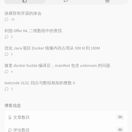
门
新
机
文
评
文
谈裸辞和开源的体会
章
论
章
评
19
论
数：
剑指 Offer 04. 二维数组中的查找
评
5
论
数：
优化 Java 项目 Docker 镜像内存占用从 500 M 到 100M
评
5
论
数：
修复 docker buildx 编译后，manifest 包含 unknown 的问题
评
4
论
数：
leetcode 3132. 找出与数组相加的整数 II
评
3
论
数：
博客信息
文章数目
86
评论数目
86