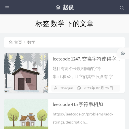
赵俊
标签 数学 下的文章
首页
数学
leetcode 1247. 交换字符使得字符串相同
题目有两个长度相同的字符
串 s1 和 s2，且它们其中 只含有 字
符 "x" 和 &...
zhaojun
2023 年 02 月 26 日
暂
leetcode 415 字符串相加
https://leetcode.cn/problems/add-
strings/description...