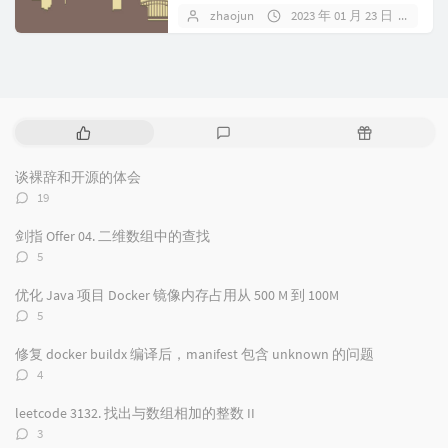
zhaojun
2023 年 01 月 23 日
暂
热
最
随
门
新
机
文
评
文
谈裸辞和开源的体会
章
论
章
评
19
论
数：
剑指 Offer 04. 二维数组中的查找
评
5
论
数：
优化 Java 项目 Docker 镜像内存占用从 500 M 到 100M
评
5
论
数：
修复 docker buildx 编译后，manifest 包含 unknown 的问题
评
4
论
数：
leetcode 3132. 找出与数组相加的整数 II
评
3