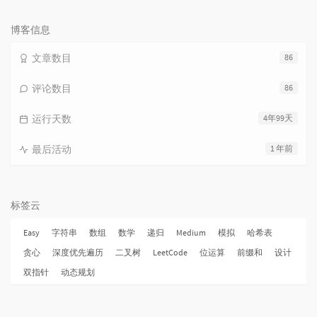
论
数：
博客信息
文章数目
86
评论数目
86
运行天数
4年99天
最后活动
1 年前
标签云
Easy
字符串
数组
数学
递归
Medium
模拟
哈希表
贪心
深度优先遍历
二叉树
LeetCode
位运算
前缀和
设计
双指针
动态规划