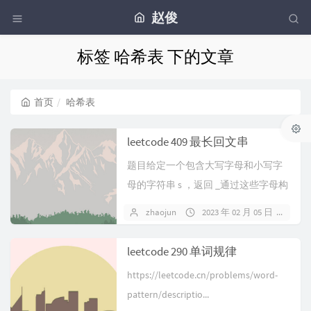
赵俊
标签 哈希表 下的文章
首页
哈希表
leetcode 409 最长回文串
题目给定一个包含大写字母和小写字
母的字符串 s ，返回 _通过这些字母构
造成的 最长的回文串_ 。在构造...
zhaojun
2023 年 02 月 05 日
暂
leetcode 290 单词规律
https://leetcode.cn/problems/word-
pattern/descriptio...