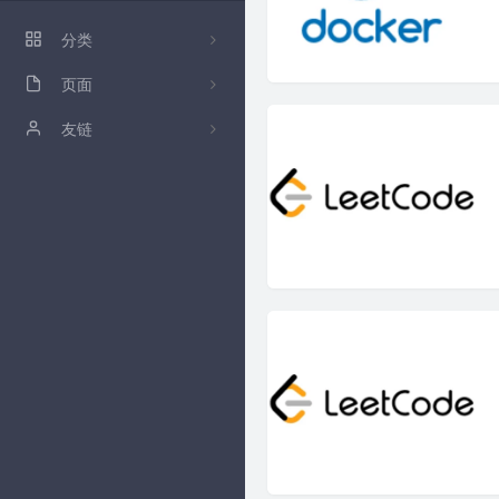
ZFile 演示站
分类
ZFile Github
页面
86
关于
友链
github
卡拉云低代码工具
归档
时光机
留言板