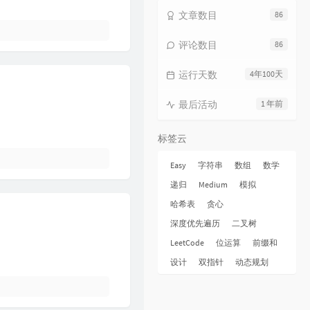
15
海上日记
毛不易
文章数目
86
16
纯净无比
毛不易
评论数目
86
17
火花
毛不易
运行天数
4年100天
18
烟火成都
毛不易
19
毛不易和你说晚安 |《太阳月亮》
最后活动
1 年前
QQ音乐有声节目 / 毛不易
20
不染
毛不易
标签云
21
太阳月亮
毛不易
22
消愁
毛不易
Easy
字符串
数组
数学
递归
Medium
模拟
23
像我这样的人
毛不易
哈希表
贪心
24
牧马城市
毛不易
深度优先遍历
二叉树
25
借
毛不易
LeetCode
位运算
前缀和
26
东北民谣
毛不易
设计
双指针
动态规划
27
今日我离别
毛不易
28
烽火成书
毛不易 / 乱世王者