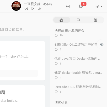
一直很安静
新
- 毛不易
1
红颜旧
毛不易
2
一直很安静
毛不易
热
最
随
3
舟
毛不易
门
新
机
文
评
文
构建自己的世界。
谈裸辞和开源的体会
4
看得最远的地方
毛不易
章
论
章
评
19
5
黑月光
张碧晨 / 毛不易
论
数：
剑指 Offer 04. 二维数组中的查找
6
风吟诛仙
毛不易
评
5
7
爱情神话
论
毛不易
 nginx 作为出...
数：
优化 Java 项目 Docker 镜像内存占用从 500 M 到 100M
8
探心者
毛不易
评
5
论
9
无名的人
毛不易
数：
修复 docker buildx 编译后，manifest 包含 unknown 的问题
10
原来的温暖
毛不易
评
4
论
11
年岁
毛不易
数：
leetcode 3132. 找出与数组相加的整数 II
12
如梦所期
毛不易
评
的问题
3
论
13
于是没有洗头
毛不易
数：
buildx...
博客信息
14
城市傍晚
毛不易