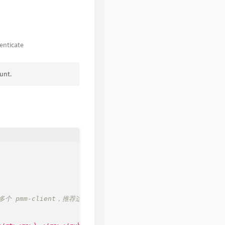
44
入海
毛不易
45
无问
毛不易
46
平凡的一天
毛不易
enticate
47
一程山路
毛不易
nt.
48
深夜一角
毛不易
49
尘海
毛不易
50
逆风
毛不易
51
消愁
毛不易
52
感觉自己是巨星
毛不易
53
言不由衷
毛不易
54
故乡游
毛不易
55
那时的我们
毛不易
多个 pmm-client，推荐这里修改为更具辨识度的名字
56
入海
毛不易
57
远方的风
毛不易