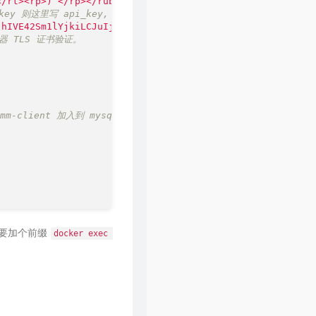
</rt><rp>)
</rp></ruby>
# 注意这里要替换为 pmm_server 的地
58
一纸情书
毛不易 / 岳云鹏
key 则这里写 api_key, 如果使用 service account 则这里写 accou
jhIVE42Sm1lYjkiLCJuIjoidG9rZW4iLCJpZCI6MX0=
# 这里写生成的
59
因为爱情
齐豫 / 毛不易
务器 TLS 证书验证。
60
一纸情书
毛不易 / 王梦婷
61
当你老了
毛不易 / 杨魏玲花
62
无问
毛不易 / 冯希瑶
mm-client 加入到 mysql 容器所在网络, 方便一会使用
63
春边
毛不易
64
突然好想你
五月天 / 李荣浩 / 萧敬腾 / 毛不易
以需要加个前缀
docker exec 