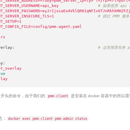
NT_SERVER_ADDRESS=<ruby>pmm_server_ip<rp>
(</rp><rt>port
NT_SERVER_USERNAME=api_key
# 如果使用 api 
NT_SERVER_PASSWORD=eyJrIjoiaEo4VklQR01qNFIxOTJnRkhkMHZFZ
NT_SERVER_INSECURE_TLS=1
# 跳过 PMM 服
NT_SETUP=1
NT_CONFIG_FILE=config/pmm-agent.yaml
srv
verlay:
# 这里推荐先将 p
ay:
et_overlay
rue
rlay
min 开头的命令，由于我们的
是安装在 docker 容器中的所
pmm-client
态：
docker exec pmm-client pmm-admin status