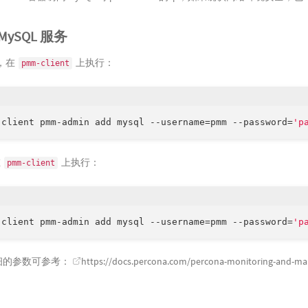
MySQL 服务
，在
上执行：
pmm-client
-client pmm-admin add mysql --username=pmm --password=
'p
在
上执行：
pmm-client
-client pmm-admin add mysql --username=pmm --password=
'p
细的参数可参考：
https://docs.percona.com/percona-monitoring-and-ma