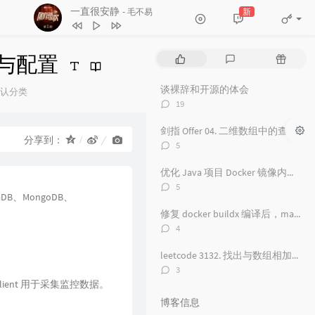
一直很安静
新
- 毛不易
1
红颜旧
毛不易
2
一直很安静
毛不易
 安装与配置
热
最
随
3
舟
毛不易
门
新
机
文
评
文
谈裸辞和开源的体会
4
看得最远的地方
毛不易
认分类
章
论
章
评
：
19
5
黑月光
张碧晨 / 毛不易
论
数：
剑指 Offer 04. 二维数组中的查找
6
风吟诛仙
毛不易
分享到：
评
5
7
爱情神话
论
毛不易
数：
优化 Java 项目 Docker 镜像内存占用从 500 M 到 100M
8
探心者
毛不易
评
5
aDB、MongoDB、
论
9
无名的人
毛不易
数：
修复 docker buildx 编译后，manifest 包含 unknown 的问题
10
原来的温暖
毛不易
评
4
论
11
年岁
毛不易
数：
leetcode 3132. 找出与数组相加的整数 II
12
如梦所期
毛不易
评
3
论
 Client 用于采集监控数据。
13
于是没有洗头
毛不易
数：
博客信息
14
城市傍晚
毛不易