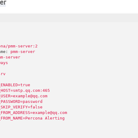
er
ona/pmm-server:2
ame:
pmm-server
mm-server
ways
srv
:
_ENABLED=true
_HOST=smtp.qq.com:465
_USER=example@qq.com
_PASSWORD=password
_SKIP_VERIFY=false
_FROM_ADDRESS=example@qq.com
_FROM_NAME=Percona
Alerting