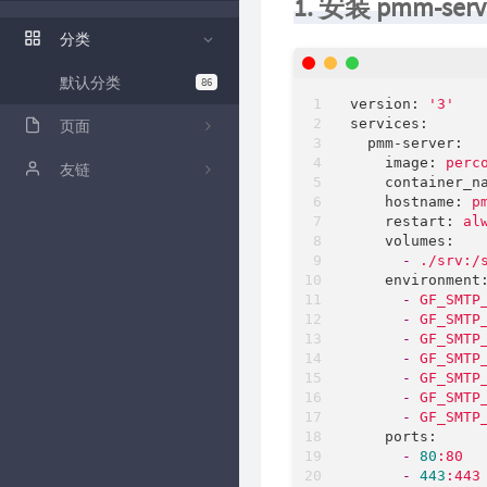
1. 安装 pmm-serv
ZFile 演示站
分类
ZFile Github
默认分类
86
version:
'3'
services:
页面
pmm-server:
image:
perc
关于
友链
container_n
hostname:
p
github
卡拉云低代码工具
restart:
al
volumes:
归档
-
./srv:/
environment
时光机
-
GF_SMTP
-
GF_SMTP
-
GF_SMTP
留言板
-
GF_SMTP
-
GF_SMTP
-
GF_SMTP
-
GF_SMTP
ports:
-
80
:80
-
443
:443