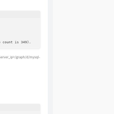
p>/graph/d/mysql-