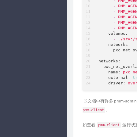
-
PMM_AGE
-
PMM_AGE
-
PMM_AGE
-
PMM_AGE
-
PMM_AGE
-
PMM_AGE
volumes:
-
./srv:/
networks:
pxc_net_o
networks:
pxc_net_overl
name:
pxc_n
external:
t
driver:
ove
文档
中有许多 pmm-ad
。
pmm-client
如查看
运行状
pmm-client