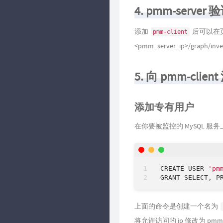
4. pmm-serve
添加
后可以在页
pmm-client
<pmm_server_ip>/graph/
5. 向 pmm-clie
添加专有用户
在你要被监控的 MySQL 
CREATE USER 
'pm
GRANT SELECT, P
上面的命令是创建一个名为
将允许访问的 ip 修改为 pmm-