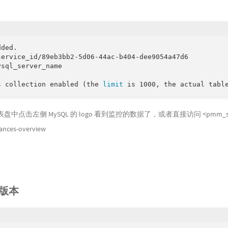
ded.

ervice_id/89eb3bb2-5d06-44ac-b404-dee9054a47d6

sql_server_name

s collection enabled (the 
limit
盘中点击左侧 MySQL 的 logo 看到监控的数据了，或者直接访问 <pmm_server_i
tances-overview
t 版本