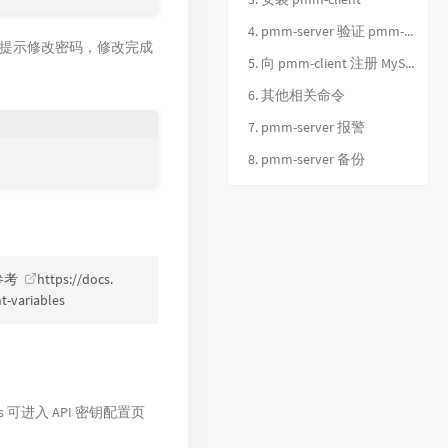
29
请记住我
毛不易
4. pmm-server 验证 pmm-client 添加是否成功
30
一纸情书
毛不易 / 岳云鹏
提示修改密码，修改完成
5. 向 pmm-client 注册 MySQL 服务
31
水乡
毛不易
6. 其他相关命令
32
忽然之间
毛不易 / 陈粒
7. pmm-server 报警
33
红莓花儿开
毛不易
8. pmm-server 备份
34
小王
毛不易
35
青春
毛不易
36
项羽虞姬
毛不易 / 王者荣耀
37
剑歌行
毛不易
参考
https://docs.
38
巅峰之上
毛不易
-variables
39
盛夏
毛不易
40
别再闹了
毛不易
41
呓语
毛不易
42
如果是你
毛不易
keys 可进入 API 密钥配置页
43
二零三
毛不易