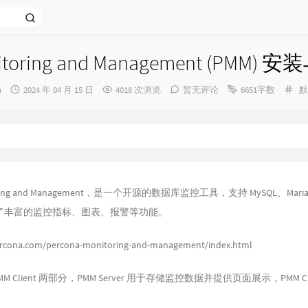
nitoring and Management (PMM)
发
分
n
2024 年 04 月 15 日
4018 次浏览
暂无评论
6651字数
默
布
类
时
间：
itoring and Management，是一个开源的数据库监控工具，支持 MySQL、Mari
，提供了丰富的监控指标、图表、报警等功能。
percona.com/percona-monitoring-and-management/index.html
 和 PMM Client 两部分，PMM Server 用于存储监控数据并提供页面展示，PMM