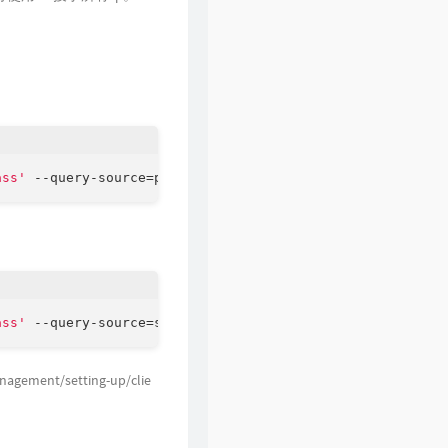
ass'
ass'
nagement/setting-up/clie