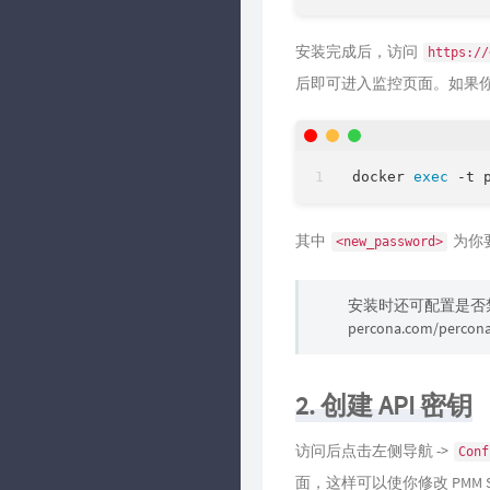
安装完成后，访问
https://
后即可进入监控页面。如果
docker 
exec
其中
为你要
<new_password>
安装时还可配置是否禁
percona.com/percona
2. 创建 API 密钥
访问后点击左侧导航 ->
Conf
面，这样可以使你修改 PMM Se