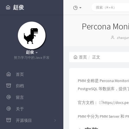
赵俊
Percona Mo
博
zhaoju
主：
赵俊
首页
正文
努力学习中的 Java 开发
首页
PMM 全称是 Percona Mon
归档
PostgreSQL 等数据库
留言
官方文档：
https://docs.
关于
PMM 中分为 PMM Server
开源项目