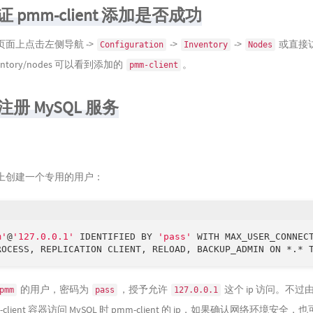
r 验证 pmm-client 添加是否成功
面上点击左侧导航 ->
->
->
或直接
Configuration
Inventory
Nodes
inventory/nodes 可以看到添加的
。
pmm-client
nt 注册 MySQL 服务
服务上创建一个专用的用户：
m'
@
'127.0.0.1'
 IDENTIFIED BY 
'pass'
 WITH MAX_USER_CONNECT
ROCESS, REPLICATION CLIENT, RELOAD, BACKUP_ADMIN ON *.* 
的用户，密码为
，授予允许
这个 ip 访问。不过由
pmm
pass
127.0.0.1
client 容器访问 MySQL 时 pmm-client 的 ip，如果确认网络环境安全，