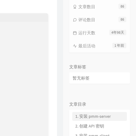
15
海上日记
毛不易
文章数目
86
16
纯净无比
毛不易
评论数目
86
17
火花
毛不易
运行天数
4年98天
18
烟火成都
毛不易
19
毛不易和你说晚安 |《太阳月亮》
最后活动
1 年前
QQ音乐有声节目 / 毛不易
20
不染
毛不易
21
太阳月亮
毛不易
文章标签
22
消愁
毛不易
暂无标签
23
像我这样的人
毛不易
24
牧马城市
毛不易
25
借
毛不易
文章目录
26
东北民谣
毛不易
1. 安装 pmm-server
27
今日我离别
毛不易
2. 创建 API 密钥
28
烽火成书
毛不易 / 乱世王者
3. 安装 pmm-client