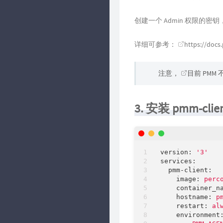
创建一个 Admin 权限的
详细可参考：
https://doc
注意，
目前 PMM 不
3. 安装 pmm-clie
version:
'3'
services:
pmm-client:
image:
perc
container_n
hostname:
p
restart:
al
environment