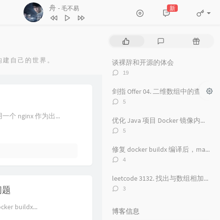
1
红颜旧
毛不易
舟
新
- 毛不易
2
一直很安静
毛不易
3
舟
毛不易
热
最
随
4
看得最远的地方
毛不易
门
新
机
文
评
文
构建自己的世界。
5
黑月光
张碧晨 / 毛不易
谈裸辞和开源的体会
章
论
章
评
19
6
风吟诛仙
毛不易
论
数：
剑指 Offer 04. 二维数组中的查找
7
爱情神话
毛不易
评
5
8
探心者
毛不易
论
 nginx 作为出...
数：
优化 Java 项目 Docker 镜像内存占用从 500 M 到 100M
9
无名的人
毛不易
评
5
论
10
原来的温暖
毛不易
数：
修复 docker buildx 编译后，manifest 包含 unknown 的问题
11
年岁
毛不易
评
4
论
12
如梦所期
毛不易
数：
leetcode 3132. 找出与数组相加的整数 II
13
于是没有洗头
毛不易
评
的问题
3
论
14
城市傍晚
毛不易
数：
buildx...
博客信息
15
海上日记
毛不易