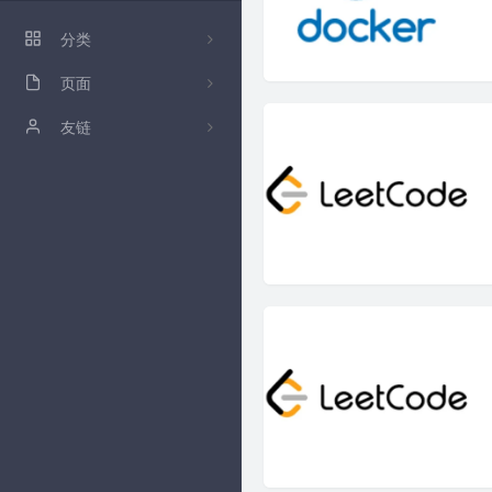
ZFile 演示站
分类
ZFile Github
页面
86
关于
友链
github
卡拉云低代码工具
归档
时光机
留言板