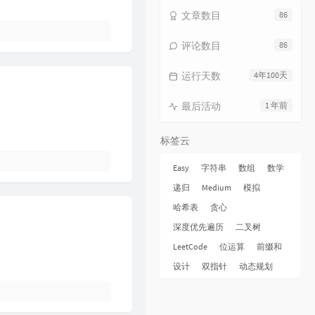
16
纯净无比
毛不易
文章数目
86
17
火花
毛不易
评论数目
86
18
烟火成都
毛不易
运行天数
4年100天
19
毛不易和你说晚安 |《太阳月亮》
QQ音乐有声节目 / 毛不易
20
不染
毛不易
最后活动
1 年前
21
太阳月亮
毛不易
标签云
22
消愁
毛不易
23
像我这样的人
毛不易
Easy
字符串
数组
数学
递归
Medium
模拟
24
牧马城市
毛不易
哈希表
贪心
25
借
毛不易
深度优先遍历
二叉树
26
东北民谣
毛不易
LeetCode
位运算
前缀和
27
今日我离别
毛不易
设计
双指针
动态规划
28
烽火成书
毛不易 / 乱世王者
29
请记住我
毛不易