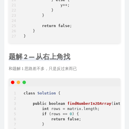
                y++;

            }

        }

return
false
;

    }

题解 2 — 从右上角找
和题解 1 思路差不多，只是反过来而已
class
Solution
{

public
boolean
findNumberIn2DArray
(
int
[][
int
 rows = matrix.length;

if
 (rows == 
0
) {

return
false
;

        }
