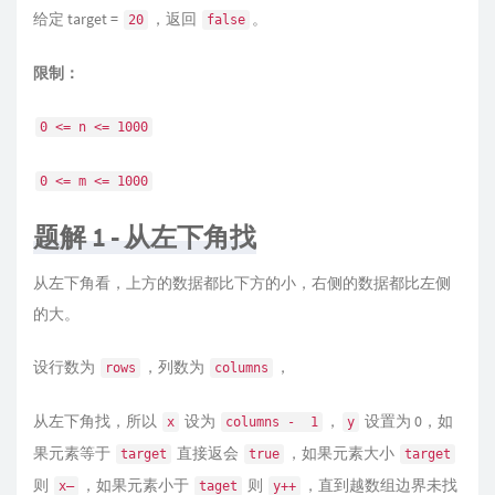
给定 target =
，返回
。
20
false
限制：
0 <= n <= 1000
0 <= m <= 1000
题解 1 - 从左下角找
从左下角看，上方的数据都比下方的小，右侧的数据都比左侧
的大。
设行数为
，列数为
，
rows
columns
从左下角找，所以
设为
，
设置为 0，如
x
columns -  1
y
果元素等于
直接返会
，如果元素大小
target
true
target
则
，如果元素小于
则
，直到越数组边界未找
x—
taget
y++