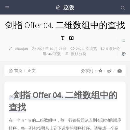
赵俊
剑指 Offer 04. 二维数组中的查找
博
发
zhaojun
2022 年 10 月 07 日
24011 次浏览
5 条评论
主：
布
分
465字数
默认分类
时
类：
间：
首页
正文
分享到：
剑指 Offer 04. 二维数组中的
查找
在一个 n * m 的二维数组中，每一行都按照从左到右递增的顺序
排序，每一列都按照从上到下递增的顺序排序。请完成一个高