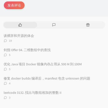
发表评论
热
最
随
门
新
机
文
评
文
谈裸辞和开源的体会
章
论
章
评
19
论
数：
剑指 Offer 04. 二维数组中的查找
评
5
论
数：
优化 Java 项目 Docker 镜像内存占用从 500 M 到 100M
评
5
论
数：
修复 docker buildx 编译后，manifest 包含 unknown 的问题
评
4
论
数：
leetcode 3132. 找出与数组相加的整数 II
评
3
论
数：