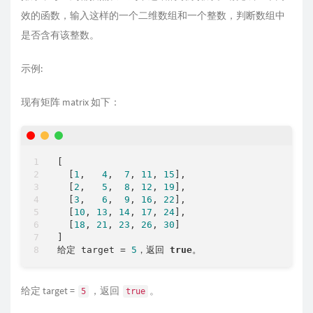
效的函数，输入这样的一个二维数组和一个整数，判断数组中
是否含有该整数。
示例:
现有矩阵 matrix 如下：
[

  [
1
,   
4
,  
7
, 
11
, 
15
],

  [
2
,   
5
,  
8
, 
12
, 
19
],

  [
3
,   
6
,  
9
, 
16
, 
22
],

  [
10
, 
13
, 
14
, 
17
, 
24
],

  [
18
, 
21
, 
23
, 
26
, 
30
]

]

给定 target = 
5
，返回 
true
给定 target =
，返回
。
5
true