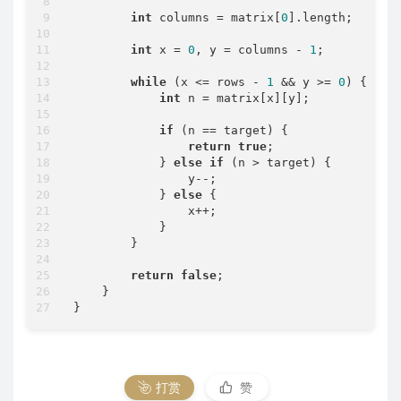
int
 columns = matrix[
0
].length;

int
 x = 
0
, y = columns - 
1
;

while
 (x <= rows - 
1
 && y >= 
0
) {

int
 n = matrix[x][y];

if
 (n == target) {

return
true
;

            } 
else
if
 (n > target) {

                y--;

            } 
else
 {

                x++;

            }

        }

return
false
;

    }

打赏
赞