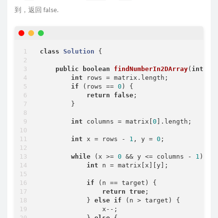
到，返回 false.
class
Solution
{

public
boolean
findNumberIn2DArray
(
int
[][
int
 rows = matrix.length;

if
 (rows == 
0
) {

return
false
;

        }

int
 columns = matrix[
0
].length;

int
 x = rows - 
1
, y = 
0
;

while
 (x >= 
0
 && y <= columns - 
1
) {

int
 n = matrix[x][y];

if
 (n == target) {

return
true
;

            } 
else
if
 (n > target) {

                x--;

            } 
else
 {
