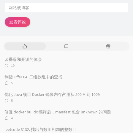
发表评论
热
最
随
门
新
机
文
评
文
谈裸辞和开源的体会
章
论
章
评
19
论
数：
剑指 Offer 04. 二维数组中的查找
评
5
论
数：
优化 Java 项目 Docker 镜像内存占用从 500 M 到 100M
评
5
论
数：
修复 docker buildx 编译后，manifest 包含 unknown 的问题
评
4
论
数：
leetcode 3132. 找出与数组相加的整数 II