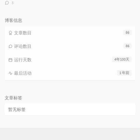
评
3
论
数：
博客信息
文章数目
86
评论数目
86
运行天数
4年100天
最后活动
1 年前
文章标签
暂无标签