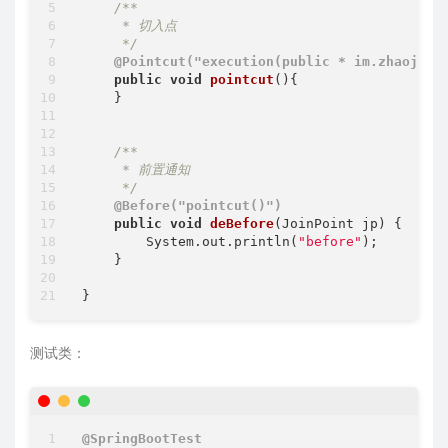
/**

     * 切入点

     */
@Pointcut("execution(public * im.zhaojun.
public
void
pointcut
()
{

    }

/**

     * 前置通知

     */
@Before("pointcut()")
public
void
deBefore
(JoinPoint jp)
{

        System.out.println(
"before"
);

    }

测试类：
@SpringBootTest