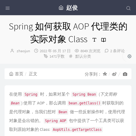
赵俊
Spring 如何获取 AOP 代理类的
实际对象 Class
博
发
zhaojun
2022 年 05 月 17 日
8049 次浏览
2 条评论
主：
布
分
1471字数
默认分类
时
类：
间：
首页
正文
分享到：
在使用
时，如果对某个
(
下文简称
Spring
Spring Bean
) 使用了 AOP，那么调用
时获取到的
Bean
bean.getClass()
是代理对象，当我们想对
做一些反射操作时，使用代理
Bean
对象是会出错的。
包中提供了一个工具类可以获
Spring AOP
取到原始对象的 Class:
AopUtils.getTargetClass