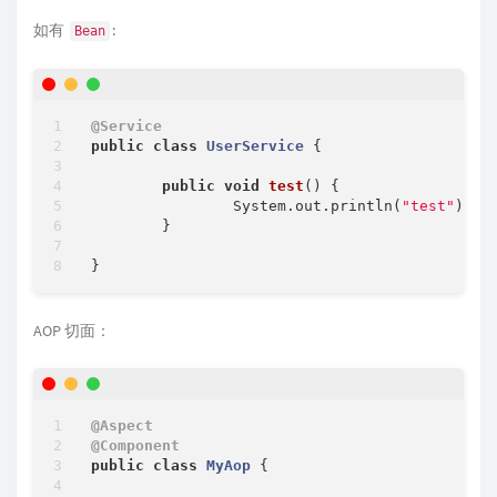
如有
:
Bean
@Service
public
class
UserService
{

public
void
test
()
{

		System.out.println(
"test"
);

	}

AOP 切面：
@Aspect
@Component
public
class
MyAop
{
