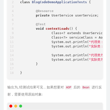
class
BlogCodeDemoApplicationTests
{

@Resource
private
 UserService userService;

@Test
void
contextLoads
()
{

		Class<? extends UserService> proxyServiceClass = userService.getClass();

		Class<?> serviceClass = AopUtils.getTargetClass(userService);

		System.out.println(
"代理类："
 +
		System.out.println(
"实际类："
 +
		System.out.println(
"代理类方法个
		System.out.println(
"实际类方法个
	}

输出为, 经测试结果可见，如果想要对
后的
进行反
AOP
Bean
射，需要使用原始对象: