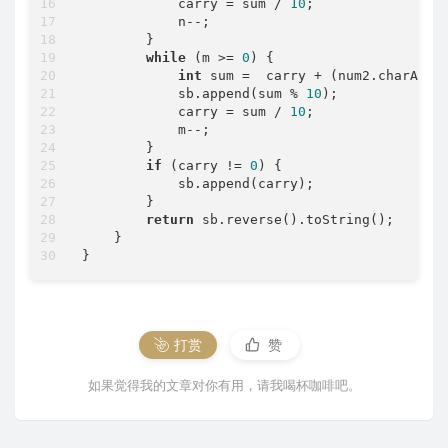
            carry = sum / 
10
;

            n--;

        }

while
 (m >= 
0
) {

int
 sum =  carry + (num2.charAt(m
            sb.append(sum % 
10
);

            carry = sum / 
10
;

            m--;

        }

if
 (carry != 
0
) {

            sb.append(carry);

        }

return
 sb.reverse().toString();

    }

打赏
赞
如果觉得我的文章对你有用，请我喝杯咖啡吧。