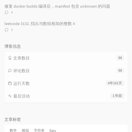
数：
修复 docker buildx 编译后，manifest 包含 unknown 的问题
评
4
论
数：
leetcode 3132. 找出与数组相加的整数 II
评
3
论
数：
博客信息
文章数目
86
评论数目
86
运行天数
4年101天
最后活动
1 年前
文章标签
数学
模拟
字符串
Easy