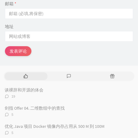
邮箱
*
地址
发表评论
热
最
随
门
新
机
文
评
文
谈裸辞和开源的体会
章
论
章
评
19
论
数：
剑指 Offer 04. 二维数组中的查找
评
5
论
数：
优化 Java 项目 Docker 镜像内存占用从 500 M 到 100M
评
5
论