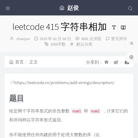
赵俊
leetcode 415 字符串相加
博
发
zhaojun
2023 年 02 月 08 日
3081 次浏览
暂无评论
主：
布
分
1059字数
默认分类
时
类：
间：
首页
正文
分享到：
https://leetcode.cn/problems/add-strings/description/
题目
给定两个字符串形式的非负整数
和
，计算它们的
num1
num2
和并同样以字符串形式返回。
你不能使用任何內建的用于处理大整数的库（比