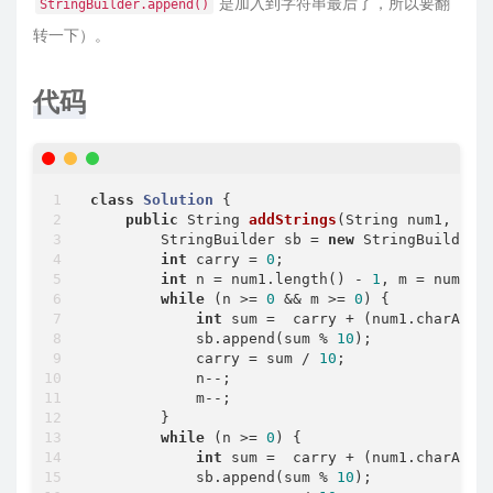
是加入到字符串最后了，所以要翻
StringBuilder.append()
转一下）。
代码
class
Solution
{

public
 String 
addStrings
(String num1, Str
        StringBuilder sb = 
new
 StringBuilder()
int
 carry = 
0
;

int
 n = num1.length() - 
1
, m = num2.l
while
 (n >= 
0
 && m >= 
0
) {

int
 sum =  carry + (num1.charAt(n
            sb.append(sum % 
10
);

            carry = sum / 
10
;

            n--;

            m--;

        }

while
 (n >= 
0
) {

int
 sum =  carry + (num1.charAt(n
            sb.append(sum % 
10
);
