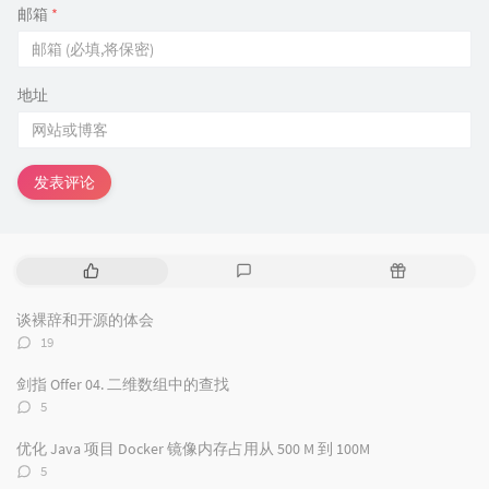
邮箱
*
地址
发表评论
热
最
随
门
新
机
文
评
文
谈裸辞和开源的体会
章
论
章
评
19
论
数：
剑指 Offer 04. 二维数组中的查找
评
5
论
数：
优化 Java 项目 Docker 镜像内存占用从 500 M 到 100M
评
5
论