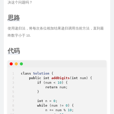
决这个问题吗？
思路
使用递归法，将每次各位相加结果递归调用当前方法，直到最
终数字小于 10.
代码
class
Solution
{

public
int
addDigits
(
int
 num)
{

if
 (num < 
10
) {

return
 num;

        }

int
 n = 
0
;

while
 (num != 
0
) {

            n += num % 
10
;
