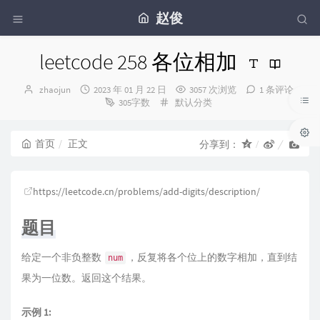
赵俊
leetcode 258 各位相加
博
发
zhaojun
2023 年 01 月 22 日
3057 次浏览
1 条评论
主：
布
分
305字数
默认分类
时
类：
间：
首页
正文
分享到：
https://leetcode.cn/problems/add-digits/description/
题目
给定一个非负整数
，反复将各个位上的数字相加，直到结
num
果为一位数。返回这个结果。
示例 1: