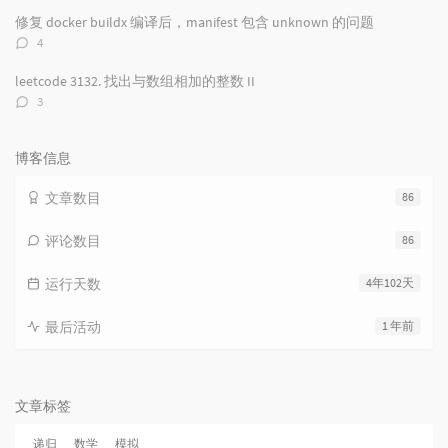
数：
修复 docker buildx 编译后，manifest 包含 unknown 的问题
评
4
论
数：
leetcode 3132. 找出与数组相加的整数 II
评
3
论
数：
博客信息
文章数目
86
评论数目
86
运行天数
4年102天
最后活动
1 年前
文章标签
递归
数学
模拟