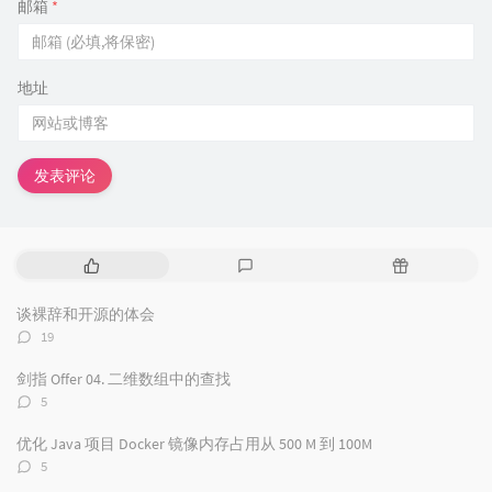
邮箱
*
地址
发表评论
热
最
随
门
新
机
文
评
文
谈裸辞和开源的体会
章
论
章
评
19
论
数：
剑指 Offer 04. 二维数组中的查找
评
5
论
数：
优化 Java 项目 Docker 镜像内存占用从 500 M 到 100M
评
5
论