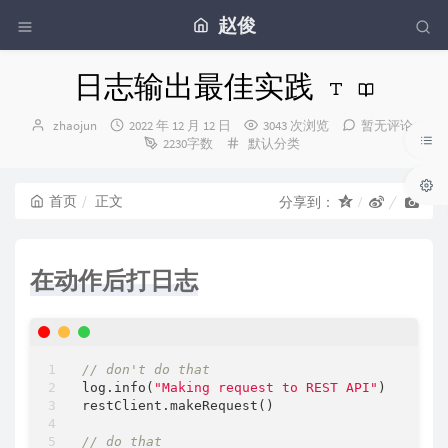
赵俊
日志输出最佳实践
博
发
zhaojun
2022 年 12 月 12 日
3043 次浏览
暂无评论
主：
布
分
2230字数
默认分类
时
类：
间：
首页
正文
分享到：
在动作后打日志
// don't do that
log.info(
"Making request to REST API"
)

restClient.makeRequest()

// do that