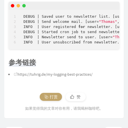
DEBUG | Saved user to newsletter list. [user=
DEBUG | Send welcome mail. [user=
"Thomas"
, em
INFO  | User registered 
for
 newsletter. [user
DEBUG | Started cron job to send newsletter o
INFO  | Newsletter send to user. [user=
"Thoma
INFO  | User unsubscribed from newsletter. [u
参考链接
https://tuhrig.de/my-logging-best-practices/
打赏
赞
如果觉得我的文章对你有用，请我喝杯咖啡吧。