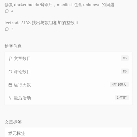
数：
修复 docker buildx 编译后，manifest 包含 unknown 的问题
评
4
论
数：
leetcode 3132. 找出与数组相加的整数 II
评
3
论
数：
博客信息
文章数目
86
评论数目
86
运行天数
4年100天
最后活动
1 年前
文章标签
暂无标签