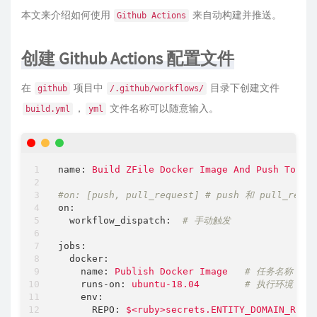
本文来介绍如何使用
来自动构建并推送。
Github Actions
创建 Github Actions 配置文件
在
项目中
目录下创建文件
github
/.github/workflows/
，
文件名称可以随意输入。
build.yml
yml
name:
Build
ZFile
Docker
Image
And
Push
To
Do
#on: [push, pull_request] # push 和 pull_req
on:
workflow_dispatch:
# 手动触发
jobs:
docker:
name:
Publish
Docker
Image
# 任务名称
runs-on:
ubuntu-18.04
# 执行环境
env:
REPO:
$<ruby>secrets.ENTITY_DOMAIN_REPO