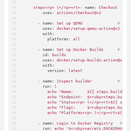
steps<rp>
(</rp><rt>-
name:
Checkout
uses:
actions/checkout@v2
-
name:
Set
up
QEMU
# 设置
uses:
docker/setup-qemu-action@v2
with:
platforms:
all
-
name:
Set
up
Docker
Buildx
# 设置 
id:
buildx
uses:
docker/setup-buildx-action@v2
with:
version:
latest
-
name:
Inspect
builder
# 查看
run:
|

          echo "Name:      ${{ steps.buildx.ou
          echo "Endpoint:  $<ruby>steps.buildx
          echo "Status<rp> (</rp><rt>${{ steps
          echo "Flags:     $<ruby>steps.buildx
-
name:
Login
to
Docker
Registry
# 登录
run:
echo
'$<ruby>secrets.DOCKERHUB_P