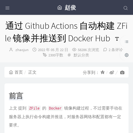
赵俊
通过 Github Actions 自动构建 ZFi
le 镜像并推送到 Docker Hub
博
发
zhaojun
2022 年 05 月 22 日
58286 次浏览
2 条评论
主：
布
分
2300字数
默认分类
时
类：
间：
首页
正文
分享到：
前言
上文
提到
的
镜像构建过程，不过需要手动在
ZFile
Docker
服务器上执行命令构建并推送，对服务器网络和配置都有一定
要求。