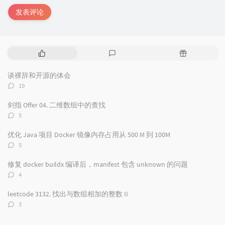
发表评论
热
最
随
门
新
机
文
评
文
谈裸辞和开源的体会
章
论
章
评
19
论
数：
剑指 Offer 04. 二维数组中的查找
评
5
论
数：
优化 Java 项目 Docker 镜像内存占用从 500 M 到 100M
评
5
论
数：
修复 docker buildx 编译后，manifest 包含 unknown 的问题
评
4
论
数：
leetcode 3132. 找出与数组相加的整数 II
评
3
论
数：