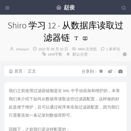
赵俊
Shiro 学习 12 - 从数据库读取过
滤器链
博
发
zhaojun
2022 年 05 月 02 日
3964 次浏览
1 条评论
主：
布
分
1409字数
默认分类
时
类：
间：
首页
正文
分享到：
我们之前使用过滤器链都是在 XML 中手动添加和维护的，本章
我们来介绍下如何从数据库读取这些过滤器配置，这样做的好
处是便于维护，且可以通过程序来添加过滤器配置，因为我们
只需要添加一条记录到数据库即可。
回顾下，之前我们是这样配置的：