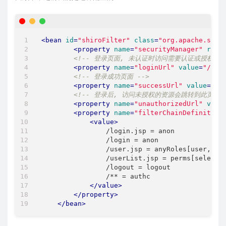
<
bean
id
=
"shiroFilter"
class
=
"org.apache.shir
<
property
name
=
"securityManager"
ref
=
<!-- 登录页面, 未认证时访问需要认证或授权的
<
property
name
=
"loginUrl"
value
=
"/log
<!-- 登录成功页面 -->
<
property
name
=
"successUrl"
value
=
"/i
<!-- 登录后, 访问未授权的资源会跳转到此页面 -
<
property
name
=
"unauthorizedUrl"
valu
<
property
name
=
"filterChainDefinition
<
value
>
                /login.jsp = anon

                /login = anon

                /user.jsp = anyRoles[user, adm
                /userList.jsp = perms[select:d
                /logout = logout

                /** = authc

</
value
>
</
property
>
</
bean
>