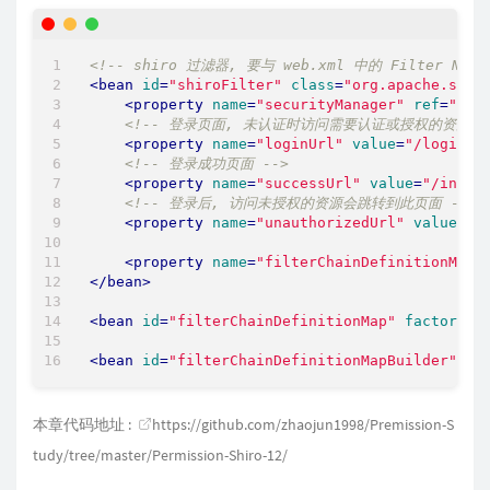
<!-- shiro 过滤器, 要与 web.xml 中的 Filter Nam
<
bean
id
=
"shiroFilter"
class
=
"org.apache.shir
<
property
name
=
"securityManager"
ref
=
"sec
<!-- 登录页面, 未认证时访问需要认证或授权的资源会
<
property
name
=
"loginUrl"
value
=
"/login.j
<!-- 登录成功页面 -->
<
property
name
=
"successUrl"
value
=
"/index
<!-- 登录后, 访问未授权的资源会跳转到此页面 -->
<
property
name
=
"unauthorizedUrl"
value
=
"/
<
property
name
=
"filterChainDefinitionMap"
</
bean
>
<
bean
id
=
"filterChainDefinitionMap"
factory-b
<
bean
id
=
"filterChainDefinitionMapBuilder"
cl
本章代码地址 :
https://github.com/zhaojun1998/Premission-S
tudy/tree/master/Permission-Shiro-12/