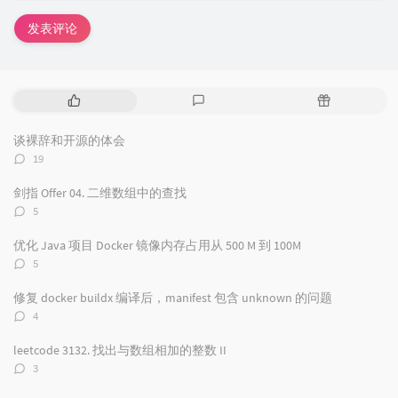
发表评论
热
最
随
门
新
机
文
评
文
谈裸辞和开源的体会
章
论
章
评
19
论
数：
剑指 Offer 04. 二维数组中的查找
评
5
论
数：
优化 Java 项目 Docker 镜像内存占用从 500 M 到 100M
评
5
论
数：
修复 docker buildx 编译后，manifest 包含 unknown 的问题
评
4
论
数：
leetcode 3132. 找出与数组相加的整数 II
评
3
论
数：