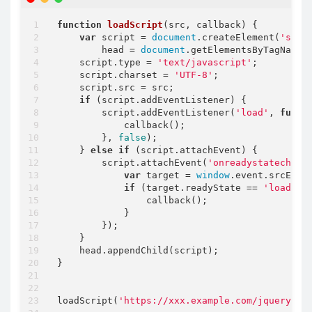
function
loadScript
(
src, callback
) 
{

var
 script = 
document
.createElement(
'scri
        head = 
document
.getElementsByTagName(
    script.type = 
'text/javascript'
;

    script.charset = 
'UTF-8'
;

    script.src = src;

if
 (script.addEventListener) {

        script.addEventListener(
'load'
, 
funct
            callback();

        }, 
false
);

    } 
else
if
 (script.attachEvent) {

        script.attachEvent(
'onreadystatechang
var
 target = 
window
.event.srcEleme
if
 (target.readyState == 
'loaded'
)
                callback();

            }

        });

    }

    head.appendChild(script);

}

loadScript(
'https://xxx.example.com/jquery.js