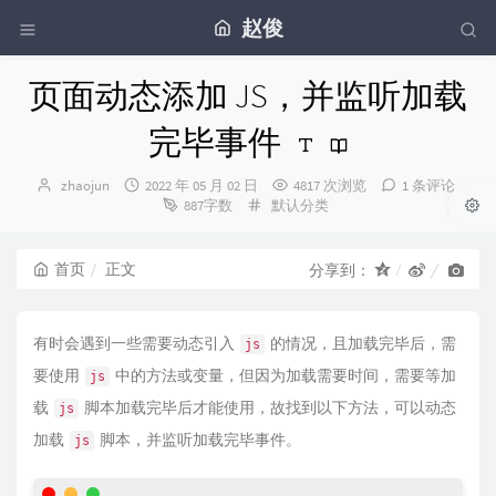
赵俊
页面动态添加 JS，并监听加载
完毕事件
博
发
zhaojun
2022 年 05 月 02 日
4817 次浏览
1 条评论
主：
布
分
887字数
默认分类
时
类：
间：
首页
正文
分享到：
有时会遇到一些需要动态引入
的情况，且加载完毕后，需
js
要使用
中的方法或变量，但因为加载需要时间，需要等加
js
载
脚本加载完毕后才能使用，故找到以下方法，可以动态
js
加载
脚本，并监听加载完毕事件。
js