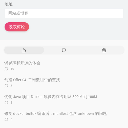
地址
发表评论
热
最
随
门
新
机
文
评
文
谈裸辞和开源的体会
章
论
章
评
19
论
数：
剑指 Offer 04. 二维数组中的查找
评
5
论
数：
优化 Java 项目 Docker 镜像内存占用从 500 M 到 100M
评
5
论
数：
修复 docker buildx 编译后，manifest 包含 unknown 的问题
评
4
论