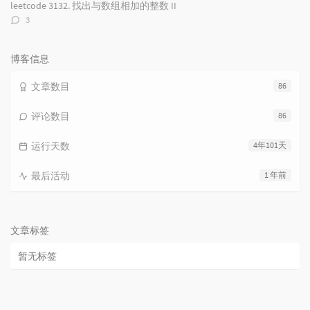
数：
leetcode 3132. 找出与数组相加的整数 II
评
3
论
数：
博客信息
文章数目
86
评论数目
86
运行天数
4年101天
最后活动
1 年前
文章标签
暂无标签