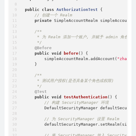
public
class
AuthorizationTest
{

// 创建一个 Realm
private
 SimpleAccountRealm simpleAccountR
/**

     * 为 Realm 添加一个账户, 并赋予 admin 角色

     */
@Before
public
void
before
()
{

        simpleAccountRealm.addAccount(
"zhao"
,
    }

/**

     * 测试用户授权(是否具备某个角色或权限)

     */
@Test
public
void
testAuthentication
()
{

// 构建 SecurityManager 环境
        DefaultSecurityManager defaultSecurit
// 为 SecurityManager 设置 Realm
        defaultSecurityManager.setRealm(simple
// 将 SecurityManager 放入 SecurityU