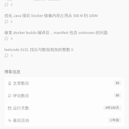
评
5
论
数：
优化 Java 项目 Docker 镜像内存占用从 500 M 到 100M
评
5
论
数：
修复 docker buildx 编译后，manifest 包含 unknown 的问题
评
4
论
数：
leetcode 3132. 找出与数组相加的整数 II
评
3
论
数：
博客信息
文章数目
86
评论数目
86
运行天数
4年100天
最后活动
1 年前