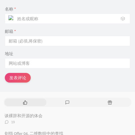
名称
*
🎲
邮箱
*
地址
发表评论
热
最
随
门
新
机
文
评
文
谈裸辞和开源的体会
章
论
章
评
19
论
数：
剑指 Offer 04. 二维数组中的查找