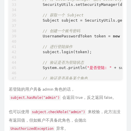
        SecurityUtils.setSecurityManager(defau
// 获取一个 Subject
        Subject subject = SecurityUtils.getSub
// 创建一个账号密码
        UsernamePasswordToken token = 
new
 Use
// 进行登陆操作
        subject.login(token);

// 验证是否为登陆状态
        System.out.println(
"是否登陆: "
 + subje
// 验证是否具备某个角色
        System.out.println(
"是否具备admin角色: "
    }

若登陆的用户具备 admin 角色的话，
会返回 true，反之返回 false。
subject.hasRole("admin")
也可以使用
来校验，此方法没
subject.checkRole("admin")
有返回值，但如账户不具备此角色，会抛出
异常。
UnauthorizedException