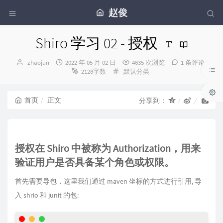
赵俊
Shiro 学习 02 - 授权
博
发
zhaojun
2022 年 05 月 02 日
4635 次浏览
1 条评论
主：
布
分
2128字数
默认分类
时
类：
间：
首页
正文
分享到：
授权在 Shiro 中被称为
Authorization
，用来
验证用户是否具备某个角色或权限
。
首先需要导包，这里我们通过 maven 坐标的方式进行引用, 导
入 shrio 和 junit 的包: