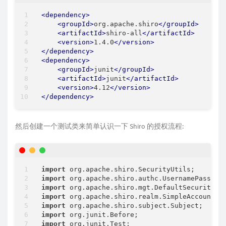
<
dependency
>
<
groupId
>
org.apache.shiro
</
groupId
>
<
artifactId
>
shiro-all
</
artifactId
>
<
version
>
1.4.0
</
version
>
</
dependency
>
<
dependency
>
<
groupId
>
junit
</
groupId
>
<
artifactId
>
junit
</
artifactId
>
<
version
>
4.12
</
version
>
</
dependency
>
然后创建一个测试类来简单认识一下 Shiro 的授权流程:
import
import
import
import
import
import
import
 org.junit.Test;
