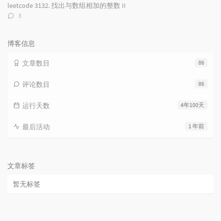
数：
leetcode 3132. 找出与数组相加的整数 II
评
3
论
数：
博客信息
文章数目
86
评论数目
86
运行天数
4年100天
最后活动
1 年前
文章标签
暂无标签