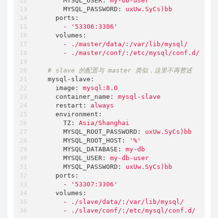
MYSQL_USER:
my-db-user
MYSQL_PASSWORD:
uxUw.SyCs)bb
ports:
-
'53306:3306'
volumes:
-
./master/data/:/var/lib/mysql/
-
./master/conf/:/etc/mysql/conf.d/
# slave 的配置与 master 类似，这里不再赘述
mysql-slave:
image:
mysql:8.0
container_name:
mysql-slave
restart:
always
environment:
TZ:
Asia/Shanghai
MYSQL_ROOT_PASSWORD:
uxUw.SyCs)bb
MYSQL_ROOT_HOST:
'%'
MYSQL_DATABASE:
my-db
MYSQL_USER:
my-db-user
MYSQL_PASSWORD:
uxUw.SyCs)bb
ports:
-
'53307:3306'
volumes:
-
./slave/data/:/var/lib/mysql/
-
./slave/conf/:/etc/mysql/conf.d/