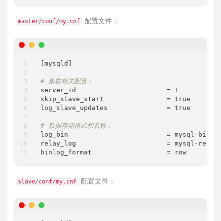
配置文件：
master/conf/my.cnf
[mysqld]

# 集群相关配置：
server_id                       = 1          
skip_slave_start                = true       
log_slave_updates               = true       
# 数据存储格式和名称：
log_bin                         = mysql-bin  
relay_log                       = mysql-relay
binlog_format                   = row        
配置文件：
slave/conf/my.cnf