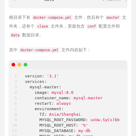
根目录下有
文件，然后有个
文
docker-compose.yml
master
件夹，还有个
文件夹，里面包含
配置文件和
slave
conf
数据目录。
data
其中
文件内容如下：
docker-compose.yml
version:
'3.1'
services:
mysql-master:
image:
mysql:8.0
container_name:
mysql-master
restart:
always
environment:
TZ:
Asia/Shanghai
MYSQL_ROOT_PASSWORD:
uxUw.SyCs)bb
MYSQL_ROOT_HOST:
'%'
MYSQL_DATABASE:
my-db