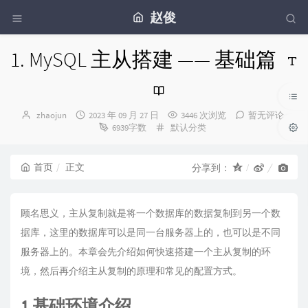
赵俊
1. MySQL 主从搭建 —— 基础篇
博
发
zhaojun
2023 年 09 月 27 日
3446 次浏览
暂无评论
主：
布
分
6939字数
默认分类
时
类：
间：
首页
正文
分享到：
顾名思义，主从复制就是将一个数据库的数据复制到另一个数
据库，这里的数据库可以是同一台服务器上的，也可以是不同
服务器上的。本章会先介绍如何快速搭建一个主从复制的环
境，然后再介绍主从复制的原理和常见的配置方式。
1 基础环境介绍