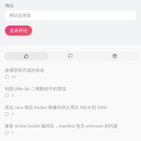
地址
发表评论
热
最
随
门
新
机
文
评
文
谈裸辞和开源的体会
章
论
章
评
19
论
数：
剑指 Offer 04. 二维数组中的查找
评
5
论
数：
优化 Java 项目 Docker 镜像内存占用从 500 M 到 100M
评
5
论
数：
修复 docker buildx 编译后，manifest 包含 unknown 的问题
评
4
论