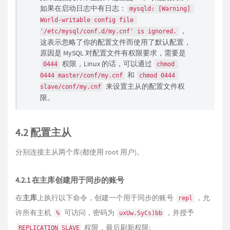
如果在启动日志中有日志：
mysqld: [Warning] 
World-writable config file 
，
'/etc/mysql/conf.d/my.cnf' is ignored.
这表示忽略了你的配置文件而使用了默认配置，
原因是 MySQL 对配置文件有权限要求，需要是
权限，Linux 的话，可以通过
0444
chmod 
和
0444 master/conf/my.cnf
chmod 0444 
来设置主从的配置文件权
slave/conf/my.cnf
限。
4.2 配置主从
分别连接主从两个库(都使用 root 用户)。
4.2.1 在主库创建用于同步的账号
在
主库
上执行以下命令，创建一个用于同步的账号
，允
repl
许所有主机
可访问，密码为
，并授予
%
uxUw.SyCs)bb
权限，最后刷新权限:
REPLICATION SLAVE