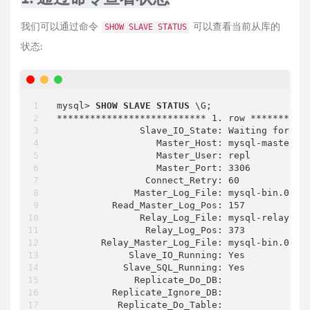
我们可以通过命令
可以查看当前从库的
SHOW SLAVE STATUS
状态:
mysql> 
SHOW
SLAVE
STATUS
 \G;

*************************** 1. row ***********
               Slave_IO_State: Waiting for sou
                  Master_Host: mysql-master

                  Master_User: repl

                  Master_Port: 3306

                Connect_Retry: 60

              Master_Log_File: mysql-bin.00000
          Read_Master_Log_Pos: 157

               Relay_Log_File: mysql-relay-bin
                Relay_Log_Pos: 373

        Relay_Master_Log_File: mysql-bin.00000
             Slave_IO_Running: Yes

            Slave_SQL_Running: Yes

              Replicate_Do_DB:

          Replicate_Ignore_DB:

           Replicate_Do_Table:
