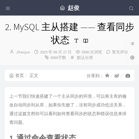
赵俊
2. MySQL 主从搭建 —— 查看同步
状态
博
发
zhaojun
2023 年 09 月 27 日
5590 次浏览
暂无评论
主：
布
分
8995字数
默认分类
时
类：
间：
首页
正文
分享到：
上一节我们快速搭建了一个主从同步的环境，可以将主库的修
改自动同步到从库，如果你失败了，没有同步成功也没关系，
通过这篇文档你可以看到如何查看同步的状态和错误信息来排
查问题。
1. 通过命令查看状态