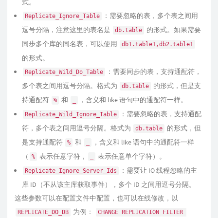
式。
：需要忽略的表，多个表之间用
Replicate_Ignore_Table
逗号分隔，注意这里的表名是
的形式。如果需要
db.table
同步多个库的同名表，可以使用
db1.table1,db2.table1
的形式。
：需要同步的表，支持通配符，
Replicate_Wild_Do_Table
多个表之间用逗号分隔。格式为
的形式，但是支
db.table
持通配符
和
，含义和 like 语句中的通配符一样。
%
_
：需要忽略的表，支持通配
Replicate_Wild_Ignore_Table
符，多个表之间用逗号分隔。格式为
的形式，但
db.table
是支持通配符
和
，含义和 like 语句中的通配符一样
%
_
（
表示任意字符，
表示任意单个字符）。
%
_
：需要让 IO 线程忽略的主
Replicate_Ignore_Server_Ids
库 ID（不从该主库获取事件），多个 ID 之间用逗号分隔。
这些参数可以在配置文件中配置，也可以在线修改，以
为例：
REPLICATE_DO_DB
CHANGE REPLICATION FILTER 