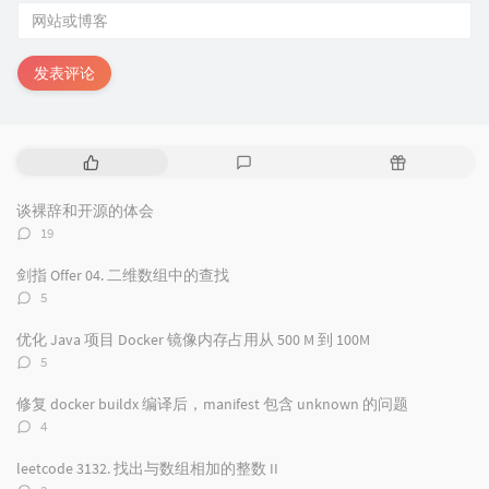
发表评论
热
最
随
门
新
机
文
评
文
谈裸辞和开源的体会
章
论
章
评
19
论
数：
剑指 Offer 04. 二维数组中的查找
评
5
论
数：
优化 Java 项目 Docker 镜像内存占用从 500 M 到 100M
评
5
论
数：
修复 docker buildx 编译后，manifest 包含 unknown 的问题
评
4
论
数：
leetcode 3132. 找出与数组相加的整数 II
评