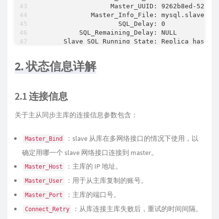
                  Master_UUID: 9262b8ed-52c9-1
             Master_Info_File: mysql.slave_mas
                    SQL_Delay: 0

          SQL_Remaining_Delay: NULL

      Slave_SQL_Running_State: Replica has rea
           Master_Retry_Count: 86400

                  Master_Bind:

2. 状态信息详解
      Last_IO_Error_Timestamp:

     Last_SQL_Error_Timestamp:

               Master_SSL_Crl:

2.1 连接信息
           Master_SSL_Crlpath:

           Retrieved_Gtid_Set:

            Executed_Gtid_Set:

关于主从同步主库的连接信息参数包含：
                Auto_Position: 0

         Replicate_Rewrite_DB:

：slave 从库在多网络接口的情况下使用，以
                 Channel_Name:

Master_Bind
           Master_TLS_Version:

确定用哪一个 slave 网络接口连接到 master。
       Master_public_key_path:

        Get_master_public_key: 0

：主库的 IP 地址。
Master_Host
            Network_Namespace:

：用于从主库复制的账号。
Master_User
1 row in 
set
, 
1
warning
 (
0.00
：主库的端口号。
Master_Port
：从库连接主库失败后，重试的时间间隔。
Connect_Retry