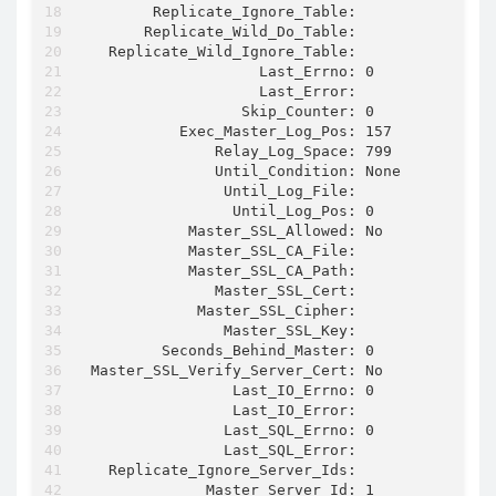
       Replicate_Ignore_Table:

      Replicate_Wild_Do_Table:

  Replicate_Wild_Ignore_Table:

                   Last_Errno: 0

                   Last_Error:

                 Skip_Counter: 0

          Exec_Master_Log_Pos: 157

              Relay_Log_Space: 799

              Until_Condition: None

               Until_Log_File:

                Until_Log_Pos: 0

           Master_SSL_Allowed: No

           Master_SSL_CA_File:

           Master_SSL_CA_Path:

              Master_SSL_Cert:

            Master_SSL_Cipher:

               Master_SSL_Key:

        Seconds_Behind_Master: 0

Master_SSL_Verify_Server_Cert: No

                Last_IO_Errno: 0

                Last_IO_Error:

               Last_SQL_Errno: 0

               Last_SQL_Error:

  Replicate_Ignore_Server_Ids:

             Master_Server_Id: 1
