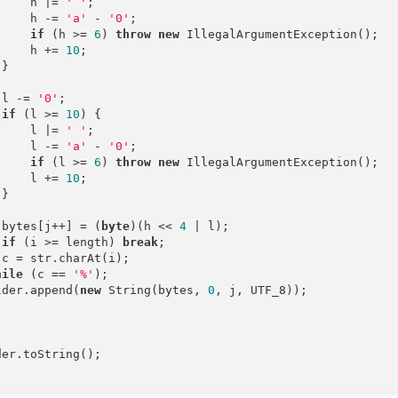
     h |= 
' '
;

     h -= 
'a'
 - 
'0'
;

if
 (h >= 
6
) 
throw
new
 IllegalArgumentException();

     h += 
10
;

}

 l -= 
'0'
;

if
 (l >= 
10
) {

     l |= 
' '
;

     l -= 
'a'
 - 
'0'
;

if
 (l >= 
6
) 
throw
new
 IllegalArgumentException();

     l += 
10
;

}

 bytes[j++] = (
byte
)(h << 
4
 | l);

if
 (i >= length) 
break
;

c = str.charAt(i);

hile
 (c == 
'%'
);

lder.append(
new
 String(bytes, 
0
, j, UTF_8));

er.toString();
