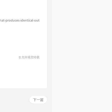
58
一纸情书
毛不易 / 岳云鹏
59
因为爱情
齐豫 / 毛不易
60
一纸情书
毛不易 / 王梦婷
hat-produces-identical-out
61
当你老了
毛不易 / 杨魏玲花
62
无问
毛不易 / 冯希瑶
63
春边
毛不易
64
突然好想你
五月天 / 李荣浩 / 萧敬腾 / 毛不易
© 允许规范转载
下一篇