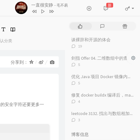
一直很安静
新
- 毛不易
1
红颜旧
毛不易
2
一直很安静
毛不易
热
最
随
3
舟
毛不易
门
新
机
文
评
文
谈裸辞和开源的体会
4
看得最远的地方
毛不易
认分类
章
论
章
评
：
19
5
黑月光
张碧晨 / 毛不易
论
数：
剑指 Offer 04. 二维数组中的查找
6
风吟诛仙
毛不易
分享到：
评
5
7
爱情神话
论
毛不易
数：
优化 Java 项目 Docker 镜像内存占用从 500 M 到 100M
8
探心者
毛不易
评
5
论
9
无名的人
毛不易
数：
修复 docker buildx 编译后，manifest 包含 unknown 的问题
10
原来的温暖
毛不易
评
4
t 版本的安全字符还要更多一
论
11
年岁
毛不易
数：
leetcode 3132. 找出与数组相加的整数 II
12
如梦所期
毛不易
评
3
论
13
于是没有洗头
毛不易
数：
博客信息
14
城市傍晚
毛不易