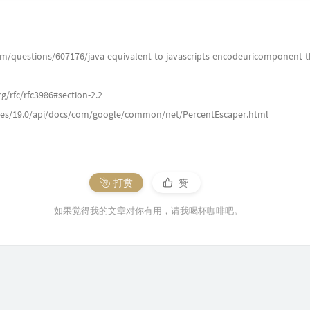
om/questions/607176/java-equivalent-to-javascripts-encodeuricomponent-t
rg/rfc/rfc3986#section-2.2
ases/19.0/api/docs/com/google/common/net/PercentEscaper.html
打赏
赞
如果觉得我的文章对你有用，请我喝杯咖啡吧。