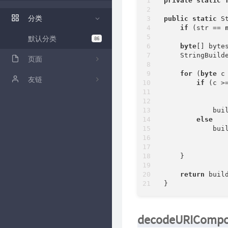
private
static
ZFile 演示站
分类
public
static
 S
ZFile Github
if
 (str == 
默认分类
86
byte
[] byte
    StringBuild
页面
for
 (
byte
 c
关于
友链
if
 (c >
               
github
卡拉云低代码工具
               
            bui
归档
else
            bui
               
时光机
               
    }  

留言板
return
 build
decodeURICompo