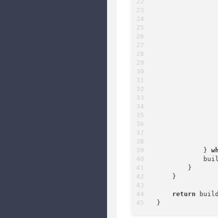
               
               
               
                
               
               
               
               
                
               
                
            } 
w
            bui
        }

    }

return
 build