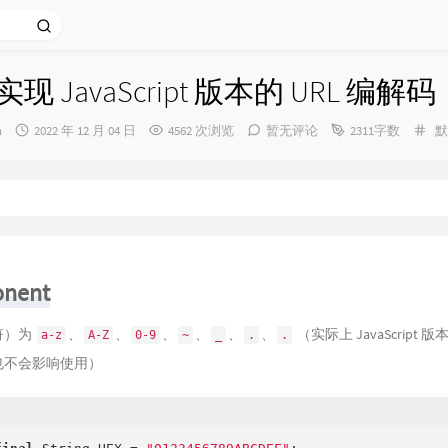
 实现 JavaScript 版本的 URL 编解码
发
分
n
2022 年 12 月 04 日
4562 次浏览
暂无评论
2311字数
默
布
类
时
间：
nent
符）为
、
、
、
、
、
、
（实际上 JavaScrip
a-z
A-Z
0-9
~
_
.
.
也不会影响使用）