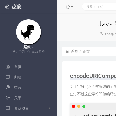
赵俊
Java
博
zhaoju
主：
赵俊
首页
正文
努力学习中的 Java 开发
首页
encodeURICompo
归档
安全字符（不会被编码的字
留言
些，不过这些字符即使编码
关于
开源项目