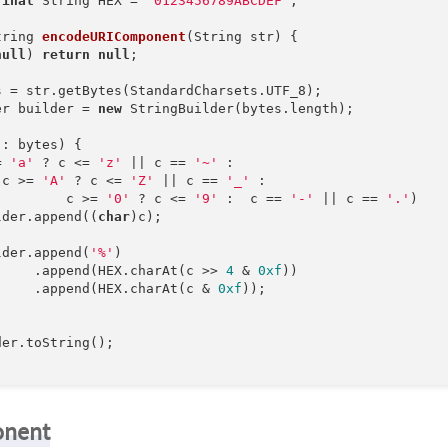
final
 String HEX = 
"0123456789ABCDEF"
;

tring 
encodeURIComponent
(String str)
{  

null
) 
return
null
;  

s = str.getBytes(StandardCharsets.UTF_8);  

er builder = 
new
 StringBuilder(bytes.length);  

 : bytes) {  

= 
'a'
 ? c <= 
'z'
 || c == 
'~'
 :  

 c >= 
'A'
 ? c <= 
'Z'
 || c == 
'_'
 :  

         c >= 
'0'
 ? c <= 
'9'
 :  c == 
'-'
 || c == 
'.'
)  

lder.append((
char
)c);  

lder.append(
'%'
)  

     .append(HEX.charAt(c >> 
4
 & 
0xf
))  

     .append(HEX.charAt(c & 
0xf
));  

er.toString();  

nent