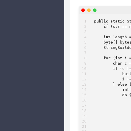
public
static
 S
if
 (str == 
int
 length =
byte
[] byte
    StringBuild
for
 (
int
 i 
char
 c 
if
 (c !
            buil
            i +
        } 
else
 {
int
do
 {
               
               