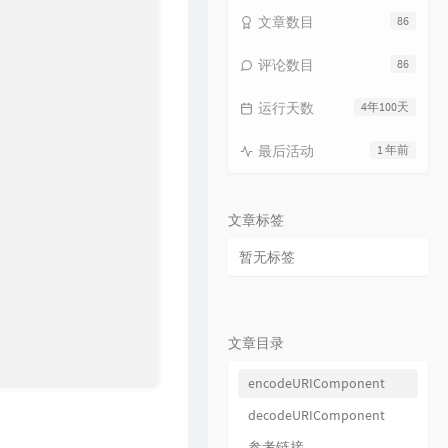
15
海上日记
毛不易
文章数目
86
16
纯净无比
毛不易
评论数目
86
17
火花
毛不易
运行天数
4年100天
18
烟火成都
毛不易
19
毛不易和你说晚安 |《太阳月亮》
最后活动
1 年前
QQ音乐有声节目 / 毛不易
20
不染
毛不易
21
太阳月亮
毛不易
文章标签
22
消愁
毛不易
暂无标签
23
像我这样的人
毛不易
24
牧马城市
毛不易
25
借
毛不易
文章目录
26
东北民谣
毛不易
encodeURIComponent
27
今日我离别
毛不易
decodeURIComponent
28
烽火成书
毛不易 / 乱世王者
参考链接