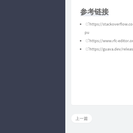
参考链接
https://stackoverflow.c
pu
https://www.rfc-editor.o
https://guava.dev/rele
上一篇