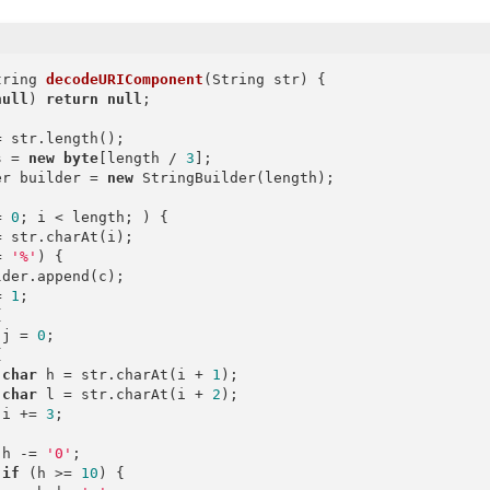
tring 
decodeURIComponent
(String str)
{

null
) 
return
null
;

 str.length();

s = 
new
byte
[length / 
3
];

er builder = 
new
 StringBuilder(length);

= 
0
; i < length; ) {

= str.charAt(i);

= 
'%'
) {

der.append(c);

= 
1
;



 j = 
0
;



char
 h = str.charAt(i + 
1
);

char
 l = str.charAt(i + 
2
);

 i += 
3
;

 h -= 
'0'
;

if
 (h >= 
10
) {
