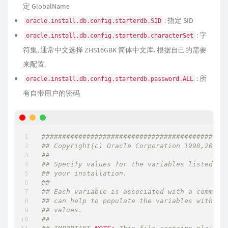
定 GlobalName
: 指定 SID
oracle.install.db.config.starterdb.SID
: 字
oracle.install.db.config.starterdb.characterSet
符集, 通常中文选择 ZHS16GBK 简体中文库. 根据自己的需要
来配置.
: 所
oracle.install.db.config.starterdb.password.ALL
有自带用户的密码
#############################################
## Copyright(c) Oracle Corporation 1998,2008.
##                                           
## Specify values for the variables listed be
## your installation.                        
##                                           
## Each variable is associated with a comment
## can help to populate the variables with th
##                                           