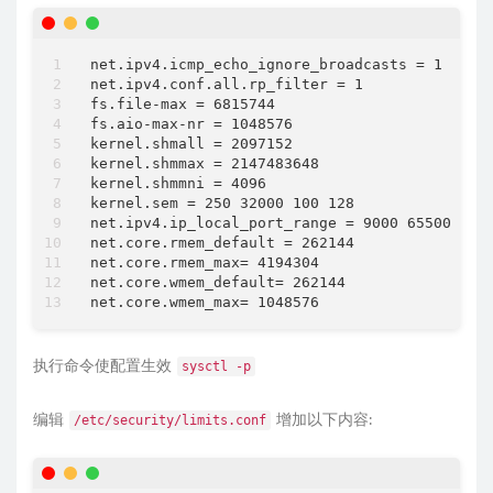
net.ipv4.icmp_echo_ignore_broadcasts = 1

net.ipv4.conf.all.rp_filter = 1

fs.file-max = 6815744

fs.aio-max-nr = 1048576

kernel.shmall = 2097152

kernel.shmmax = 2147483648

kernel.shmmni = 4096

kernel.sem = 250 32000 100 128

net.ipv4.ip_local_port_range = 9000 65500

net.core.rmem_default = 262144

net.core.rmem_max= 4194304

net.core.wmem_default= 262144

执行命令使配置生效
sysctl -p
编辑
增加以下内容:
/etc/security/limits.conf