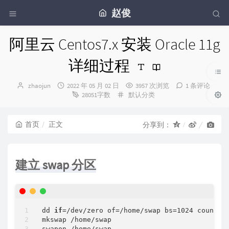
赵俊
阿里云 Centos7.x 安装 Oracle 11g
详细过程
博
发
zhaojun
2022 年 05 月 02 日
3957 次浏览
1 条评论
主：
布
分
28051字数
默认分类
时
类：
间：
首页
正文
分享到：
建立 swap 分区
dd 
if
=/dev/zero of=/home/swap bs=1024 count=2
mkswap /home/swap                            
swapon /home/swap                            