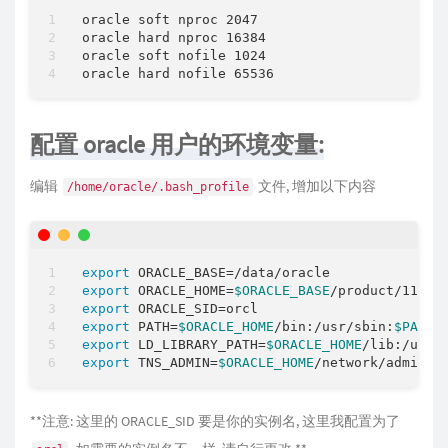
oracle soft nproc 2047

oracle hard nproc 16384

oracle soft nofile 1024

配置 oracle 用户的环境变量:
编辑
文件, 增加以下内容
/home/oracle/.bash_profile
export
export
 ORACLE_HOME=
$ORACLE_BASE
export
export
 PATH=
$ORACLE_HOME
/bin:/usr/sbin:
$PATH
export
 LD_LIBRARY_PATH=
$ORACLE_HOME
export
 TNS_ADMIN=
$ORACLE_HOME
**注意: 这里的 ORACLE_SID 要是你的实例名, 这里我配置为了