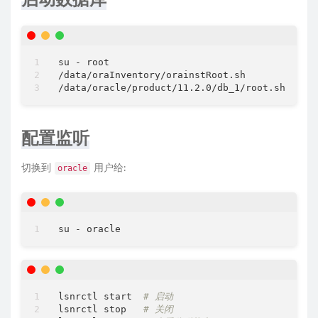
# cs   : Czech                    pt   : Port
# da   : Danish                   ro   : Roma
# nl   : Dutch                    ru   : Russ
# ar_EG: Egyptian                 zh_CN: Simp
# en_GB: English (Great Britain)  sk   : Slov
su - root

# et   : Estonian                 sl   : Slov
/data/oraInventory/orainstRoot.sh

# fi   : Finnish                  es_ES: Span
# de   : German                   sv   : Swed
# el   : Greek                    th   : Thai
# iw   : Hebrew                   zh_TW: Trad
# hu   : Hungarian                tr   : Turk
配置监听
# is   : Icelandic                uk   : Ukra
# in   : Indonesian               vi   : Viet
切换到
用户给:
oracle
# it   : Italian                             
#
# Example : SELECTED_LANGUAGES=en,fr,ja
#--------------------------------------------
SELECTED_LANGUAGES
=
zh_CN,zh_TW,en
#--------------------------------------------
# Specify the complete path of the Oracle Hom
#--------------------------------------------
ORACLE_HOME
=
/data/oracle/product/11.2.0/db_1
lsnrctl start  
# 启动
lsnrctl stop   
# 关闭
#--------------------------------------------