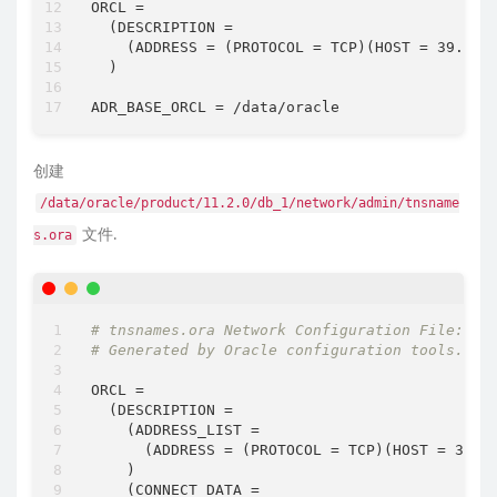
ORCL =

# This variable is considered only if 'IsCust
  (DESCRIPTION =

#
    (ADDRESS = (PROTOCOL = TCP)(HOST = 39.106.
# Description: List of Enterprise Edition Opt
  )

#
#              The following choices are avai
#              combination of these choices. 
#              be specified in the form "inte
#              Below is a list of components 
#        
创建
#              oracle.rdbms.partitioning:11.2
/data/oracle/product/11.2.0/db_1/network/admin/tnsname
#              oracle.rdbms.dm:11.2.0.1.0 - O
#              oracle.rdbms.dv:11.2.0.1.0 - O
文件.
s.ora
#              oracle.rdbms.lbac:11.2.0.1.0 -
#              oracle.rdbms.rat:11.2.0.1.0 - 
#              oracle.oraolap:11.2.0.1.0 - Or
#--------------------------------------------
oracle.install.db.customComponents
=
oracle.ser
# tnsnames.ora Network Configuration File: /d
# Generated by Oracle configuration tools.
#############################################
#                                            
ORCL =

  (DESCRIPTION =

# ------------------------------------------ 
    (ADDRESS_LIST =

# Provide values for the OS groups to which O
      (ADDRESS = (PROTOCOL = TCP)(HOST = 39.10
    )

    (CONNECT_DATA =
