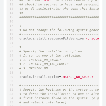
## IMPORTANT 
NOTE:
 This file contains plain t
## should be secured to have read permission 
## or db administrator who owns this installa
##                                           
#############################################
#--------------------------------------------
# Do not change the following system generate
#--------------------------------------------
oracle.install.responseFileVersion
=
/oracle/in
#--------------------------------------------
# Specify the installation option.
# It can be one of the following:
# 1. INSTALL_DB_SWONLY
# 2. INSTALL_DB_AND_CONFIG
# 3. UPGRADE_DB
#--------------------------------------------
oracle.install.option
=
INSTALL_DB_SWONLY
#--------------------------------------------
# Specify the hostname of the system as set d
# to force the installation to use an alterna
# first hostname found on the system. (e.g., 
# and network interfaces)