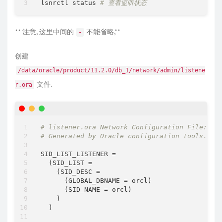
lsnrctl status 
# 查看监听状态
# Specify the complete path of the Oracle Bas
#--------------------------------------------
ORACLE_BASE
=
/data/oracle/
** 注意, 这里中间的
不能省略,**
-
#--------------------------------------------
# Specify the installation edition of the com
创建
#                                            
# The value should contain only one of these 
/data/oracle/product/11.2.0/db_1/network/admin/listene
# EE     : Enterprise Edition                
文件.
# SE     : Standard Edition                  
r.ora
# SEONE  : Standard Edition One
# PE     : Personal Edition (WINDOWS ONLY)
#--------------------------------------------
oracle.install.db.InstallEdition
=
EE
# listener.ora Network Configuration File: /d
# Generated by Oracle configuration tools.
#--------------------------------------------
# This variable is used to enable or disable 
SID_LIST_LISTENER =

#
  (SID_LIST =

# true  : Components mentioned as part of 'cu
    (SID_DESC =

#         are considered for install.
      (GLOBAL_DBNAME = orcl)

# false : Value for 'customComponents' is not
      (SID_NAME = orcl)

#--------------------------------------------
    )

oracle.install.db.isCustomInstall
=
false
  )

#--------------------------------------------