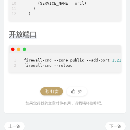
#                                            
      (SERVICE_NAME = orcl)

#############################################
    )

#--------------------------------------------
# The DBA_GROUP is the OS group which is to b
#--------------------------------------------
开放端口
oracle.install.db.DBA_GROUP
=
dba
#--------------------------------------------
# The OPER_GROUP is the OS group which is to 
#--------------------------------------------
firewall
-
cmd 
-
-
zone
=
public
-
-
add
-
port
=
1521
/
tc
oracle.install.db.OPER_GROUP
=
oinstall
firewall
-
cmd 
-
-
#--------------------------------------------
# Specify the cluster node names selected dur
#--------------------------------------------
oracle.install.db.CLUSTER_NODES
=
打赏
赞
#--------------------------------------------
# Specify the type of database to create.
如果觉得我的文章对你有用，请我喝杯咖啡吧。
# It can be one of the following:
# - GENERAL_PURPOSE/TRANSACTION_PROCESSING   
# - DATA_WAREHOUSE                           
#--------------------------------------------
上一篇
下一篇
oracle.install.db.config.starterdb.type
=
GENER