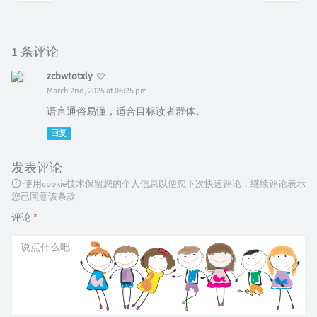
#--------------------------------------------
# Specify the Starter Database Global Databas
#--------------------------------------------
1 条评论
oracle.install.db.config.starterdb.globalDBNa
zcbwtotxly
#--------------------------------------------
March 2nd, 2025 at 06:25 pm
# Specify the Starter Database SID.
语言通俗易懂，适合目标读者群体。
#--------------------------------------------
oracle.install.db.config.starterdb.SID
=
orcl
回复
#--------------------------------------------
# Specify the Starter Database character set.
发表评论
#                                            
使用cookie技术保留您的个人信息以便您下次快速评论，继续评论表示
# It can be one of the following:
您已同意该条款
# AL32UTF8, WE8ISO8859P15, WE8MSWIN1252, EE8I
# EE8MSWIN1250, NE8ISO8859P10, NEE8ISO8859P4,
评论
*
# BLT8ISO8859P13, CL8ISO8859P5, CL8MSWIN1251,
# AR8MSWIN1256, EL8ISO8859P7, EL8MSWIN1253, I
# IW8MSWIN1255, JA16EUC, JA16EUCTILDE, JA16SJ
# KO16MSWIN949, ZHS16GBK, TH8TISASCII, ZHT32E
# ZHT16HKSCS, WE8ISO8859P9, TR8MSWIN1254, VN8
#--------------------------------------------
oracle.install.db.config.starterdb.characterS