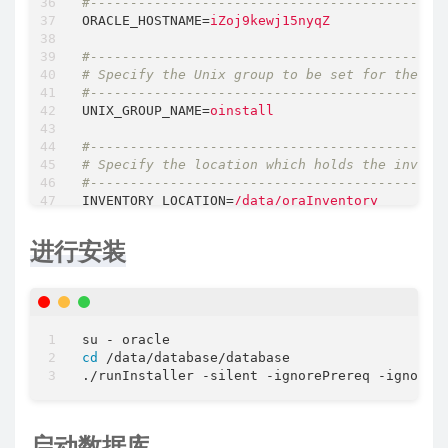
#--------------------------------------------
ORACLE_HOSTNAME
=
iZoj9kewj15nyqZ
#--------------------------------------------
# Specify the Unix group to be set for the in
#--------------------------------------------
UNIX_GROUP_NAME
=
oinstall
#--------------------------------------------
# Specify the location which holds the invent
#--------------------------------------------
INVENTORY_LOCATION
=
/data/oraInventory
#--------------------------------------------
进行安装
# Specify the languages in which the componen
#
# en   : English                  ja   : Japa
# fr   : French                   ko   : Kore
# ar   : Arabic                   es   : Lati
# bn   : Bengali                  lv   : Latv
cd
 /data/database/database

# pt_BR: Brazilian Portuguese     lt   : Lith
# bg   : Bulgarian                ms   : Mala
# fr_CA: Canadian French          es_MX: Mexi
# ca   : Catalan                  no   : Norw
# hr   : Croatian                 pl   : Poli
启动数据库