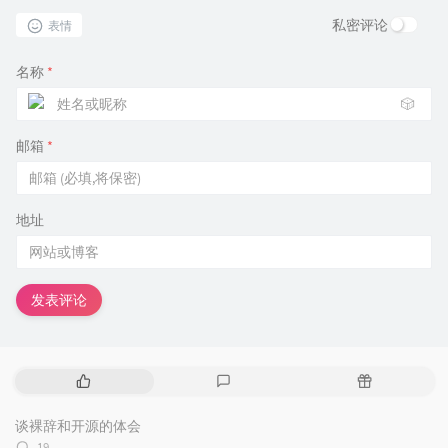
#--------------------------------------------
私密评论
表情
# This variable should be set to true if Auto
# in Database is desired.
# If Automatic Memory Management is not desir
名称
*
# is to be done manually, then set it to fals
🎲
#--------------------------------------------
oracle.install.db.config.starterdb.memoryOpti
邮箱
*
#--------------------------------------------
# Specify the total memory allocation for the
# at least 256 MB, and should not exceed the 
# on the system.
地址
# Example: oracle.install.db.config.starterdb
#--------------------------------------------
oracle.install.db.config.starterdb.memoryLimi
发表评论
#--------------------------------------------
# This variable controls whether to load Exam
# database or not.
#--------------------------------------------
oracle.install.db.config.starterdb.installExa
热
最
随
门
新
机
#--------------------------------------------
文
评
文
谈裸辞和开源的体会
# This variable includes enabling audit setti
章
论
章
评
19
# and revoking some grants to public. These s