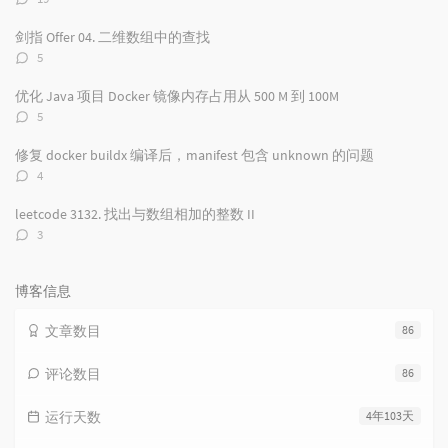
论
# These settings may also be disabled.    
数：
#--------------------------------------------
剑指 Offer 04. 二维数组中的查找
oracle.install.db.config.starterdb.enableSecu
评
5
论
#############################################
数：
优化 Java 项目 Docker 镜像内存占用从 500 M 到 100M
#                                            
评
5
论
数：
修复 docker buildx 编译后，manifest 包含 unknown 的问题
#   SYS                                      
评
4
#   SYSTEM                                   
论
#   SYSMAN (used by Enterprise Manager)      
数：
leetcode 3132. 找出与数组相加的整数 II
#   DBSNMP (used by Enterprise Manager)      
评
#                                            
3
论
数：
# or different passwords for each account can
#                                            
博客信息
#############################################
文章数目
86
#--------------------------------------------
# This variable holds the password that is to
评论数目
86
# starter database.
#--------------------------------------------
oracle.install.db.config.starterdb.password.A
运行天数
4年103天