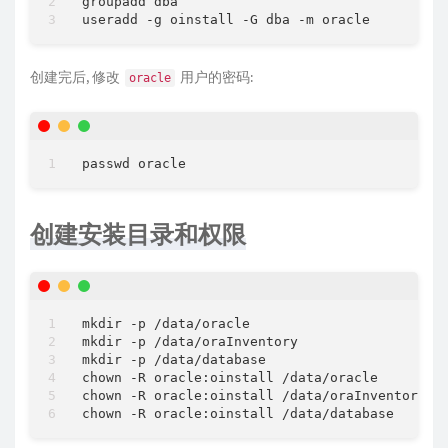
groupadd dba                                
#
useradd -g oinstall -G dba -m oracle        
#
创建完后, 修改
用户的密码:
oracle
创建安装目录和权限
mkdir 
-
p 
/
data
/
oracle

mkdir 
-
p 
/
data
/
oraInventory

mkdir 
-
p 
/
data
/
database

chown 
-
R oracle:oinstall 
/
data
/
oracle

chown 
-
R oracle:oinstall 
/
data
/
oraInventory

chown 
-
R oracle:oinstall 
/
data
/