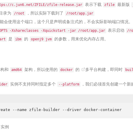
表示下载
最新版
tps://c.jun6.net/ZFILE/zfile-release.jar
zfile
目录为
，所以实际下载到了
/root
/root/app.jar
能会使用这个端口，这个只是声明或备注式的，不会实际影响端口情况。
表示启动
OPTS -Xshareclasses -Xquickstart -jar /root/app.jar
/r
是
的
的参数，用来优化内存占用。
art
ibm
openj9 jvm
构和
架构，所以使用的
的
多平台构建
，即同时
amd64
docker
bui
实例不支持同时指定多个
，我们必须首先创建一个新
lder
--platform
实例