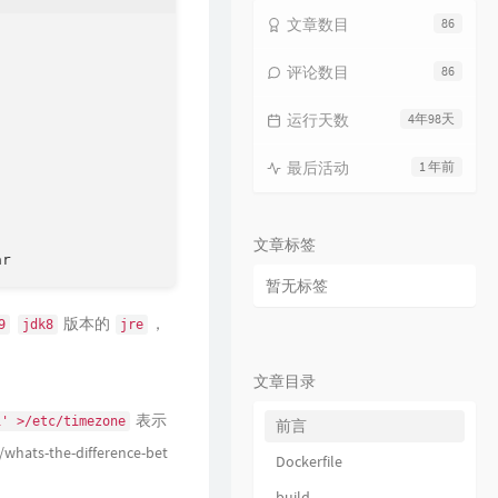
15
海上日记
毛不易
文章数目
86
16
纯净无比
毛不易
评论数目
86
17
火花
毛不易
运行天数
4年98天
18
烟火成都
毛不易
19
毛不易和你说晚安 |《太阳月亮》
最后活动
1 年前
QQ音乐有声节目 / 毛不易
20
不染
毛不易
21
太阳月亮
毛不易
文章标签
22
消愁
毛不易
暂无标签
23
像我这样的人
毛不易
版本的
，
9
jdk8
jre
24
牧马城市
毛不易
25
借
毛不易
文章目录
26
东北民谣
毛不易
表示
i' >/etc/timezone
前言
27
今日我离别
毛不易
/whats-the-difference-bet
Dockerfile
28
烽火成书
毛不易 / 乱世王者
build