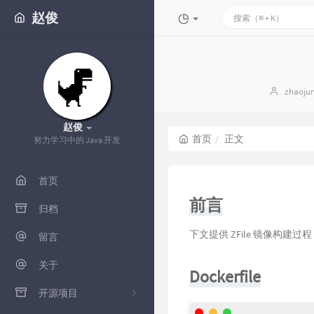
赵俊
博
zhaoju
主：
赵俊
首页
正文
努力学习中的 Java 开发
首页
前言
归档
下文提供 ZFile 镜像构建
留言
关于
Dockerfile
开源项目