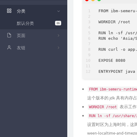
ZFile 演示站
分类
FROM ibm-semeru-
ZFile Github
WORKDIR /root

默认分类
86
RUN ln -sf /usr/
页面
RUN echo 'Asia/S
关于
友链
RUN curl -o app.
github
卡拉云低代码工具
EXPOSE 8080

归档
时光机
FROM ibm-semeru-runtim
留言板
这个版本的 jdk 具有
表示工作
WORKDIR /root
RUN ln -sf /usr/share/
设置时区为上海时间，这
ween-localtime-and-timezo