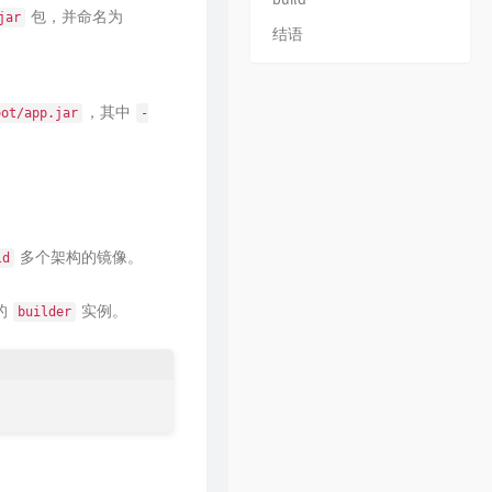
29
请记住我
毛不易
包，并命名为
jar
结语
30
一纸情书
毛不易 / 岳云鹏
31
水乡
毛不易
32
忽然之间
毛不易 / 陈粒
，其中
oot/app.jar
-
33
红莓花儿开
毛不易
34
小王
毛不易
35
青春
毛不易
36
项羽虞姬
毛不易 / 王者荣耀
多个架构的镜像。
ld
37
剑歌行
毛不易
的
实例。
builder
38
巅峰之上
毛不易
39
盛夏
毛不易
40
别再闹了
毛不易
41
呓语
毛不易
42
如果是你
毛不易
43
二零三
毛不易