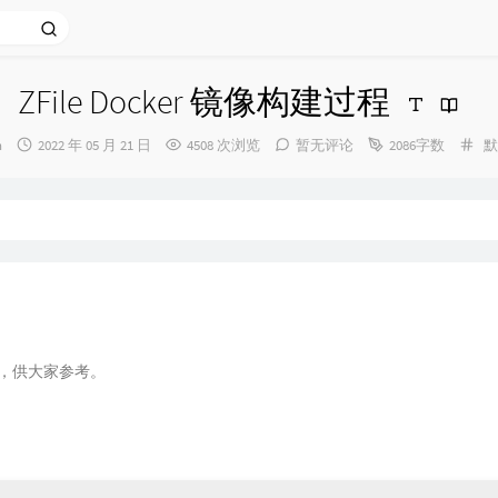
ZFile Docker 镜像构建过程
发
分
n
2022 年 05 月 21 日
4508 次浏览
暂无评论
2086字数
默
布
类
时
间：
过程，供大家参考。