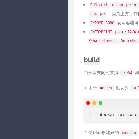
RUN curl -o app.jar ht
，因为上方工作
app.jar
表示容器可
EXPOSE 8080
ENTRYPOINT java $JAVA_
Xshareclasses -Xquickst
build
由于需要同时支持
架
arm64
由于
默认的
Docker
bui
使用新创建好的
builder