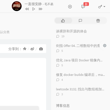
一直很安静
新
- 毛不易
1
红颜旧
毛不易
2
一直很安静
毛不易
热
最
随
3
舟
毛不易
门
新
机
文
评
文
谈裸辞和开源的体会
4
看得最远的地方
毛不易
认分类
章
论
章
评
：
19
5
黑月光
张碧晨 / 毛不易
论
数：
剑指 Offer 04. 二维数组中的查找
6
风吟诛仙
毛不易
分享到：
评
5
7
爱情神话
论
毛不易
数：
优化 Java 项目 Docker 镜像内存占用从 500 M 到 100M
8
探心者
毛不易
评
5
论
9
无名的人
毛不易
数：
修复 docker buildx 编译后，manifest 包含 unknown 的问题
10
原来的温暖
毛不易
评
4
论
11
年岁
毛不易
数：
leetcode 3132. 找出与数组相加的整数 II
12
如梦所期
毛不易
评
3
论
13
于是没有洗头
毛不易
数：
博客信息
14
城市傍晚
毛不易