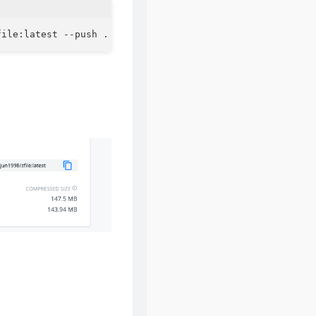
58
一纸情书
毛不易 / 岳云鹏
59
因为爱情
齐豫 / 毛不易
60
一纸情书
毛不易 / 王梦婷
61
当你老了
毛不易 / 杨魏玲花
62
无问
毛不易 / 冯希瑶
63
春边
毛不易
64
突然好想你
五月天 / 李荣浩 / 萧敬腾 / 毛不易