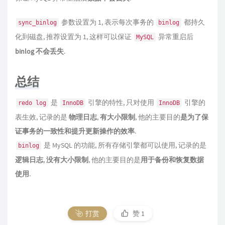
参数设置为 1, 表示每次事务的
都持久
sync_binlog
binlog
化到磁盘, 推荐设置为 1, 这样可以保证
异常重启后
MySQL
binlog 不会丢失
.
总结
是
引擎的特性, 只对使用
引擎的
redo log
InnoDB
InnoDB
表生效, 记录的是
物理日志
,
有大小限制
, 他的主要目的
是为了保
证事务的一致性和提升更新操作的效率
.
是 MySQL 的功能, 所有存储引擎都可以使用, 记录的是
binlog
逻辑日志
,
没有大小限制
, 他的主要目的是
用于备份和恢复数据
使用
.
打赏
赞
1