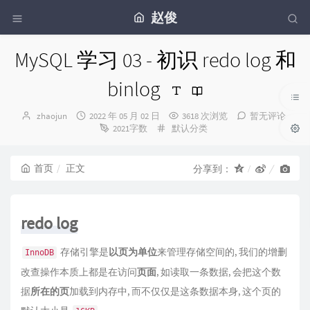
赵俊
MySQL 学习 03 - 初识 redo log 和
binlog
博
发
zhaojun
2022 年 05 月 02 日
3618 次浏览
暂无评论
主：
布
分
2021字数
默认分类
时
类：
间：
首页
正文
分享到：
redo log
存储引擎是
以页为单位
来管理存储空间的, 我们的增删
InnoDB
改查操作本质上都是在访问
页面
, 如读取一条数据, 会把这个数
据
所在的页
加载到内存中, 而不仅仅是这条数据本身, 这个页的