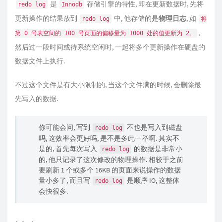
是
存储引擎的特性, 即在更新数据时, 先将
redo log
Innodb
更新操作的结果放到
中, 他存储的是
物理日志
, 如
redo log
将
,
第 0 号表空间的 100 号页面的偏移量为 1000 处的值更新为 2。
然后过一段时间或待系统空闲时, 一起将多个更新操作在硬盘的
数据文件上执行.
不过这个文件是有大小限制的, 当这个文件满的时候, 会删除最
先写入的数据.
你可能会问, 写到
不也是写入到磁盘
redo log
吗, 这效率会更好吗, 是不是多此一举啊. 其实不
是的, 首先每次写入
的数据是非常小
redo log
的, 他只记录了这次修改的物理操作. 相较于之前
要刷新 1 个或多个 16KB 的页面来说操作的数据
量小多了, 而且写
是顺序 IO, 这整体
redo log
会快很多.