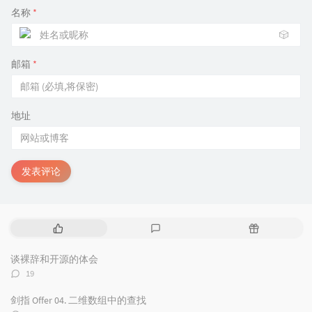
名称
*
🎲
邮箱
*
地址
发表评论
热
最
随
门
新
机
文
评
文
谈裸辞和开源的体会
章
论
章
评
19
论
数：
剑指 Offer 04. 二维数组中的查找