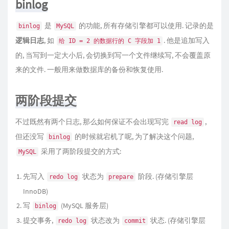
binlog
是
的功能, 所有存储引擎都可以使用. 记录的是
binlog
MySQL
逻辑日志
, 如
. 他是追加写入
给 ID = 2 的数据行的 C 字段加 1
的, 当写到一定大小后, 会切换到写一个文件继续写, 不会覆盖原
来的文件. 一般用来做数据库的备份和恢复使用.
两阶段提交
不过既然有两个日志, 那么如何保证不会出现写完
,
read log
但还没写
的时候就宕机了呢, 为了解决这个问题,
binlog
采用了两阶段提交的方式:
MySQL
先写入
状态为
阶段. (存储引擎层
redo log
prepare
InnoDB)
写
(MySQL 服务层)
binlog
提交事务,
状态改为
状态. (存储引擎层
redo log
commit