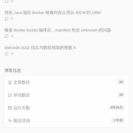
评
5
论
数：
优化 Java 项目 Docker 镜像内存占用从 500 M 到 100M
评
5
论
数：
修复 docker buildx 编译后，manifest 包含 unknown 的问题
评
4
论
数：
leetcode 3132. 找出与数组相加的整数 II
评
3
论
数：
博客信息
文章数目
86
评论数目
86
运行天数
4年99天
最后活动
1 年前